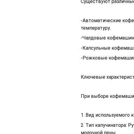
Существуют различные
-
Автоматические кофем
температуру.
-Чалдовые кофемашины
-Капсульные кофемашин
-Рожковые кофемашины
Ключевые характерис
При выборе кофемашин
1. Вид используемого 
2. Тип капучинатора: 
молочной пены.