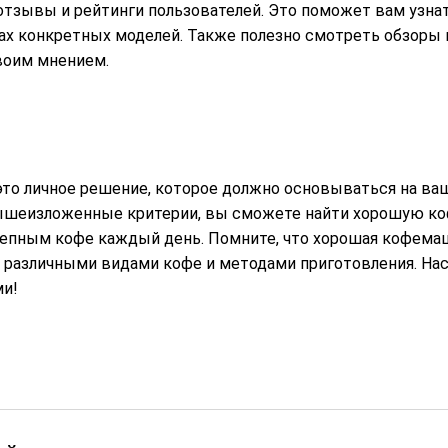
отзывы и рейтинги пользователей. Это поможет вам узна
х конкретных моделей. Также полезно смотреть обзоры н
воим мнением.
то личное решение, которое должно основываться на ва
ышеизложенные критерии, вы сможете найти хорошую коф
епным кофе каждый день. Помните, что хорошая кофемаши
 различными видами кофе и методами приготовления. На
и!