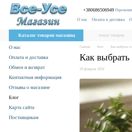
Перейти к основному контенту
+380686506949
Перезвонит
О нас
Оплата и доставка
О
Блог
Поставщикам
Каталог товаров магазина
О нас
Главная
Блог
Как выбрать х
Как выбрать
Оплата и доставка
Обмен и возврат
29 февраля 2024
Контактная информация
Отзывы о магазине
Блог
Карта сайта
Поставщикам