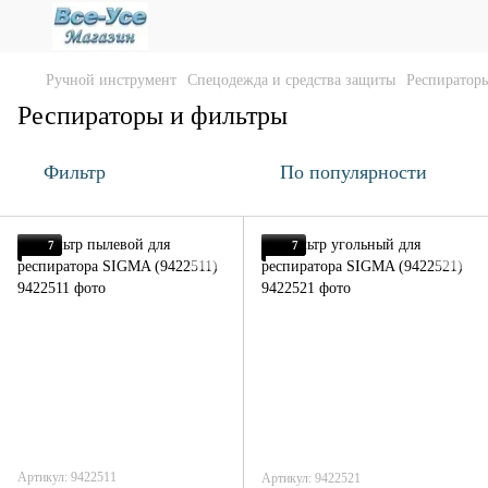
Ручной инструмент
Спецодежда и средства защиты
Респиратор
Респираторы и фильтры
Фильтр
По популярности
7
7
Артикул: 9422511
Артикул: 9422521