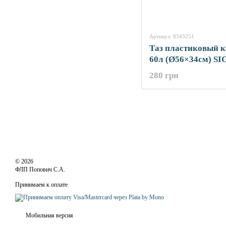
Артикул: 8343251
Таз пластиковый 
60л (Ø56×34см) S
(8343251)
280 грн
© 2026
ФЛП Попович С.А.
Принимаем к оплате
Мобильная версия