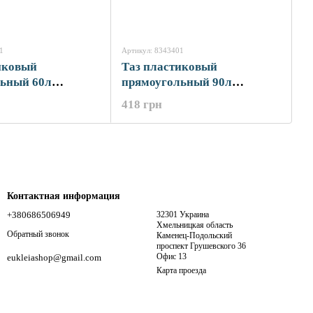
1
Артикул: 8343401
иковый
Таз пластиковый
ьный 60л
прямоугольный 90л
см) SIGMA
(78×60×30см) SIGMA
418 грн
(8343401)
Контактная информация
+380686506949
32301 Украина
Хмельницкая область
Обратный звонок
Каменец-Подольский
проспект Грушевского 36
Офис 13
eukleiashop@gmail.com
Карта проезда