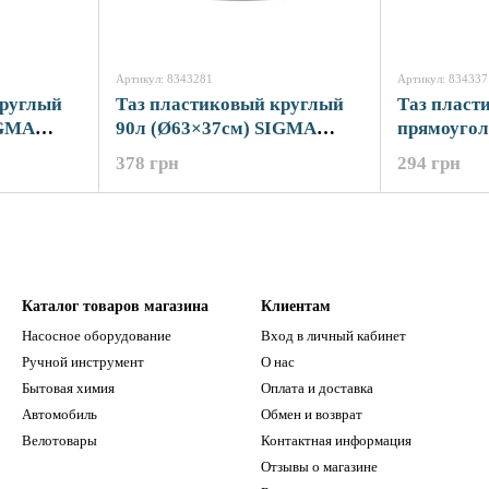
Артикул: 8343281
Артикул: 834337
круглый
Таз пластиковый круглый
Таз пласт
IGMA
90л (Ø63×37см) SIGMA
прямоугол
(8343281)
(75×38×30
378 грн
294 грн
(8343371)
Каталог товаров магазина
Клиентам
Насосное оборудование
Вход в личный кабинет
Ручной инструмент
О нас
Бытовая химия
Оплата и доставка
Автомобиль
Обмен и возврат
Велотовары
Контактная информация
Отзывы о магазине