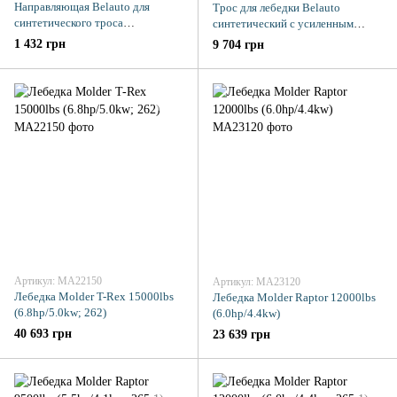
Направляющая Belauto для
Трос для лебедки Belauto
синтетического троса
синтетический с усиленным
алюминиевая
крюком 11мм 26м
1 432 грн
9 704 грн
Артикул: MA22150
Артикул: MA23120
Лебедка Molder T-Rex 15000lbs
Лебедка Molder Raptor 12000lbs
(6.8hp/5.0kw; 262)
(6.0hp/4.4kw)
40 693 грн
23 639 грн