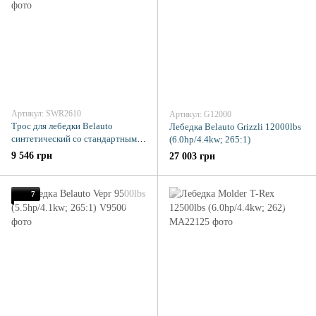
Артикул: SWR2610
Артикул: G12000
Трос для лебедки Belauto
Лебедка Belauto Grizzli 12000lbs
синтетический со стандартным
(6.0hp/4.4kw; 265:1)
крюком 11мм 26м
9 546 грн
27 003 грн
7