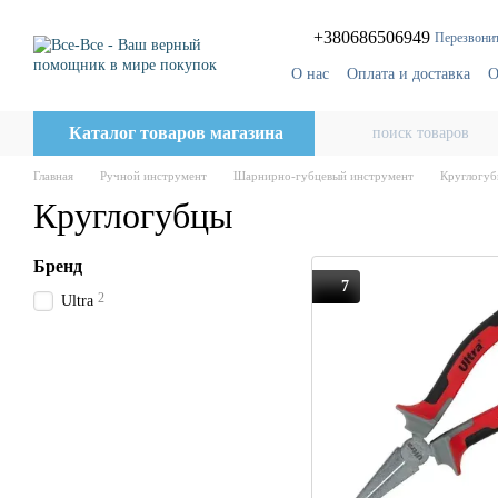
Перейти к основному контенту
+380686506949
Перезвонит
О нас
Оплата и доставка
О
Блог
Поставщикам
Каталог товаров магазина
Главная
Ручной инструмент
Шарнирно-губцевый инструмент
Круглогу
Круглогубцы
Бренд
7
2
Ultra