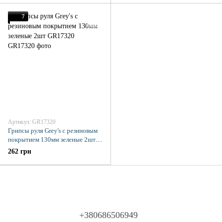
7
Артикул: GR17320
Грипсы руля Grey's с резиновым
покрытием 130мм зеленые 2шт
GR17320
262 грн
+380686506949