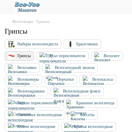
Велотовары
Грипсы
Грипсы
Наборы велосипедиста
Брызговики
Грипсы
Дуал переключатели
Велосвет
Велозамки
Велосипедный звонок
Велокомеры
Перчатки
Велонасосы
Велопокрышки
Велосипедные фляги
Задние переключатели
Хранение велосипеда
Съемники велосипедные
Кассеты
Ключи велосипедные
Крылья велосипедные