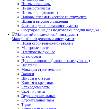
Пневмоножницы
Пневмостеплеры
Пневмошлифмашины
Наборы пневматического инструмента
Шланги высокого давления
Фитинги для пневмоинструмента
Оборудование для подготовки подачи воздуха
Малярный и отделочный инструмент
Ножи строительно-монтажные
Малярные кисти
Плиткорезы ручные
Стеклорезы
Цикли и полотна (рашпильные рубанки)
Шпатели
Миксеры строительные
Валики
Шнуры и отвесы
Клинья и крестики
Стеклодомкраты
Скотч и лента
Ведра строительные
Строительные тазы
Терки
Аэрозольные краски