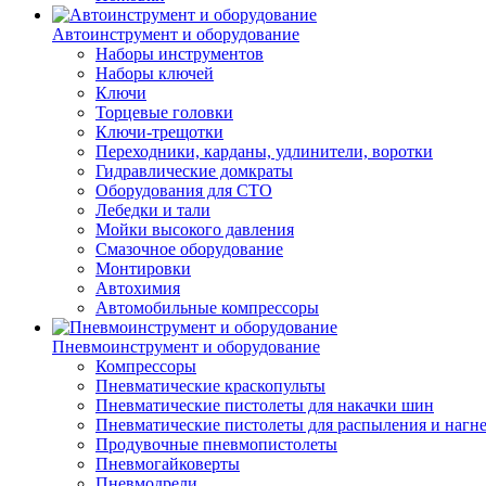
Автоинструмент и оборудование
Наборы инструментов
Наборы ключей
Ключи
Торцевые головки
Ключи-трещотки
Переходники, карданы, удлинители, воротки
Гидравлические домкраты
Оборудования для СТО
Лебедки и тали
Мойки высокого давления
Смазочное оборудование
Монтировки
Автохимия
Автомобильные компрессоры
Пневмоинструмент и оборудование
Компрессоры
Пневматические краскопульты
Пневматические пистолеты для накачки шин
Пневматические пистолеты для распыления и нагн
Продувочные пневмопистолеты
Пневмогайковерты
Пневмодрели