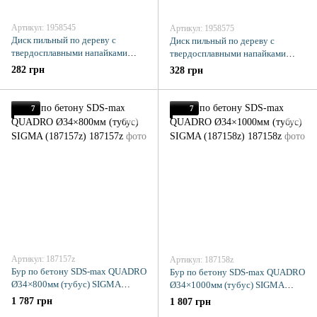
Артикул: 1958545
Артикул: 1958575
Диск пильный по дереву с
Диск пильный по дереву с
твердосплавными напайками
твердосплавными напайками
Ø230×32(30;25.4)×40Т, 6000об/
Ø230×32(30;25.4)×60Т, 6000об/
282 грн
328 грн
мин GRAD (1958545)
мин GRAD (1958575)
7
7
Артикул: 187157z
Артикул: 187158z
Бур по бетону SDS-max QUADRO
Бур по бетону SDS-max QUADRO
Ø34×800мм (тубус) SIGMA
Ø34×1000мм (тубус) SIGMA
(187157z)
(187158z)
1 787 грн
1 807 грн