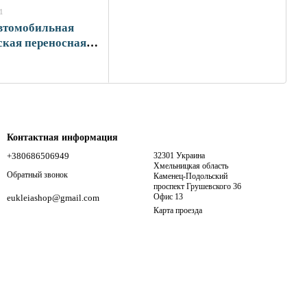
1
втомобильная
ская переносная
IGMA (6130011)
Контактная информация
+380686506949
32301 Украина
Хмельницкая область
Обратный звонок
Каменец-Подольский
проспект Грушевского 36
Офис 13
eukleiashop@gmail.com
Карта проезда