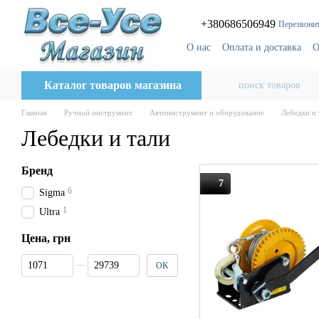
Перейти к основному контенту
+380686506949
Перезвонит
О нас
Оплата и доставка
О
Блог
Поставщикам
Каталог товаров магазина
Главная
Ручной инструмент
Автоинструмент и оборудование
Лебедки и 
Лебедки и тали
Бренд
7
6
Sigma
1
Ultra
Цена, грн
От Цена, грн
До Цена, грн
OK