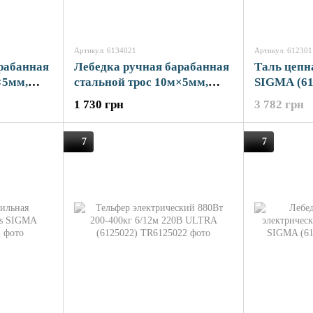
Артикул: 6134021
Артикул: 612301
рабанная
Лебедка ручная барабанная
Таль цепн
×5мм,
стальной трос 10м×5мм,
SIGMA (61
011)
900кг SIGMA (6134021)
1 730 грн
3 782 грн
7
7