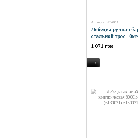
Артикул: 6134011
Лебедка ручная ба
стальной трос 10м
550кг SIGMA (6134
1 071 грн
7