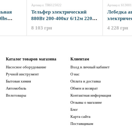
Артикул: TR6125022
Артикул: 613001
льная
Тельфер электрический
Лебедка а
lbs
880Вт 200-400кг 6/12м 220В
электриче
ULTRA (6125022)
2000lbs S
8 103 грн
4 228 грн
Каталог товаров магазина
Клиентам
Насосное оборудование
Вход в личный кабинет
Ручной инструмент
О нас
Бытовая химия
Оплата и доставка
Автомобиль
Обмен и возврат
Велотовары
Контактная информация
Отзывы о магазине
Блог
Карта сайта
Поставщикам