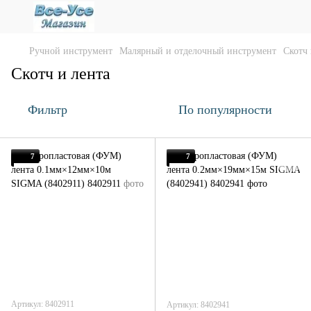
Ручной инструмент
Малярный и отделочный инструмент
Скотч 
Скотч и лента
Фильтр
По популярности
7
7
Артикул: 8402911
Артикул: 8402941