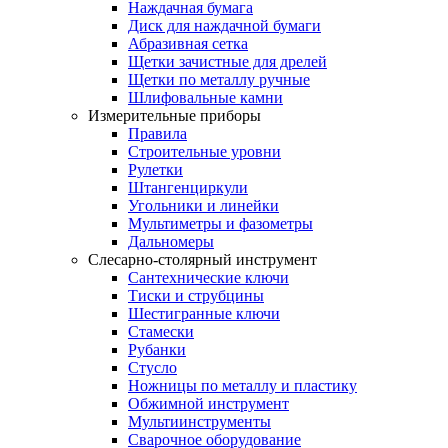
Наждачная бумага
Диск для наждачной бумаги
Абразивная сетка
Щетки зачистные для дрелей
Щетки по металлу ручные
Шлифовальные камни
Измерительные приборы
Правила
Строительные уровни
Рулетки
Штангенциркули
Угольники и линейки
Мультиметры и фазометры
Дальномеры
Слесарно-столярный инструмент
Сантехнические ключи
Тиски и струбцины
Шестигранные ключи
Стамески
Рубанки
Стусло
Ножницы по металлу и пластику
Обжимной инструмент
Мультиинструменты
Сварочное оборудование