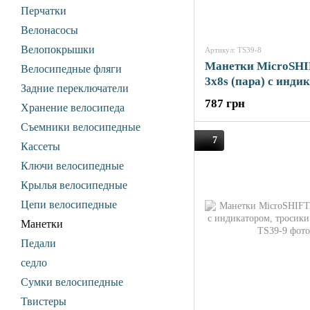
Перчатки
Велонасосы
Велопокрышки
Артикул: TS39-8
Манетки MicroSHI
Велосипедные фляги
3x8s (пара) с инди
Задние переключатели
тросики L2140/170
787 грн
Хранение велосипеда
Съемники велосипедные
7
Кассеты
Ключи велосипедные
Крылья велосипедные
Цепи велосипедные
Манетки
Педали
седло
Сумки велосипедные
Твистеры