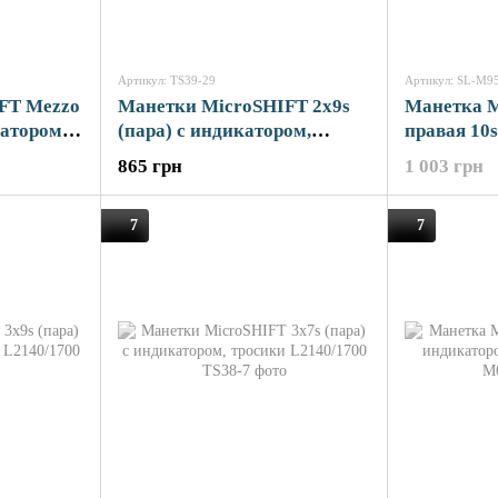
Артикул: TS39-29
Артикул: SL-M9
FT Mezzo
Манетки MicroSHIFT 2x9s
Манетка 
катором,
(пара) с индикатором,
правая 10
0
тросики L2140/1700
тросик L2
865 грн
1 003 грн
7
7