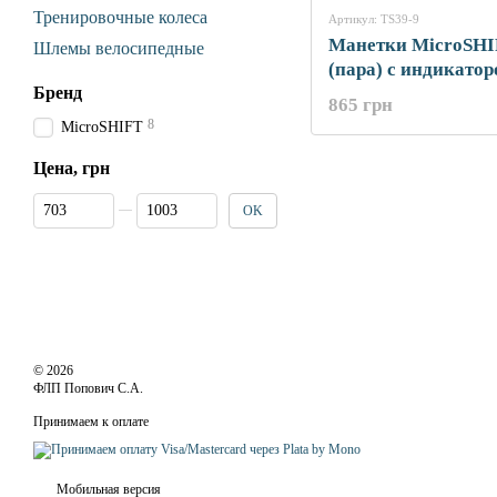
Тренировочные колеса
Артикул: TS39-9
Манетки MicroSHI
Шлемы велосипедные
(пара) с индикатор
Бренд
тросики L2140/170
865 грн
8
MicroSHIFT
Цена, грн
От Цена, грн
До Цена, грн
OK
© 2026
ФЛП Попович С.А.
Принимаем к оплате
Мобильная версия