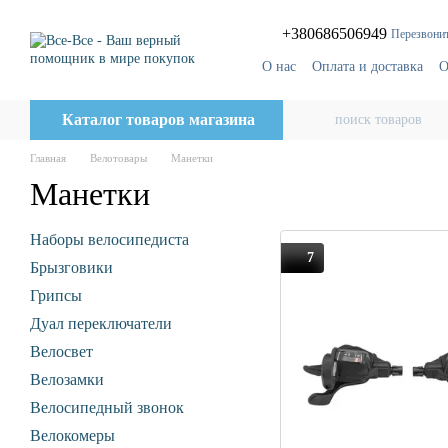
Перейти к основному контенту
+380686506949
Перезвонит
О нас
Оплата и доставка
О
Блог
Поставщикам
Каталог товаров магазина
Главная
Велотовары
Манетки
Манетки
Наборы велосипедиста
7
Брызговики
Грипсы
Дуал переключатели
Велосвет
Велозамки
Велосипедный звонок
Велокомеры