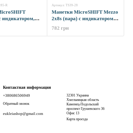
285-R
Артикул: TS39-28
MicroSHIFT
Манетки MicroSHIFT Mezzo
с индикатором,
2x8s (пара) с индикатором,
140
тросики L2140/1700
782 грн
Контактная информация
+380686506949
32301 Украина
Хмельницкая область
Обратный звонок
Каменец-Подольский
проспект Грушевского 36
Офис 13
eukleiashop@gmail.com
Карта проезда