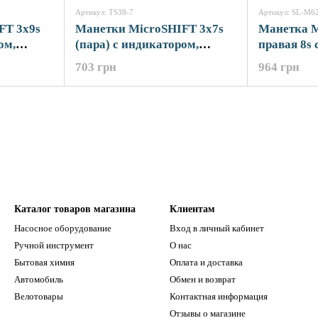
Артикул: TS38-7
Артикул: SL-M6
FT 3x9s
Манетки MicroSHIFT 3x7s
Манетка 
ом,
(пара) с индикатором,
правая 8s 
0
тросики L2140/1700
тросик L2
703 грн
964 грн
Каталог товаров магазина
Клиентам
Насосное оборудование
Вход в личный кабинет
Ручной инструмент
О нас
Бытовая химия
Оплата и доставка
Автомобиль
Обмен и возврат
Велотовары
Контактная информация
Отзывы о магазине