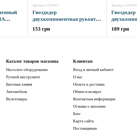
Артикул: 4324421
Артикул: 432443
иленный
Гвоздодер
Гвоздодер
MA
двухкомпонентная рукоятка
двухкомпо
300×14мм SIGMA (4324421)
350×16мм 
153 грн
189 грн
Каталог товаров магазина
Клиентам
Насосное оборудование
Вход в личный кабинет
Ручной инструмент
О нас
Бытовая химия
Оплата и доставка
Автомобиль
Обмен и возврат
Велотовары
Контактная информация
Отзывы о магазине
Блог
Карта сайта
Поставщикам