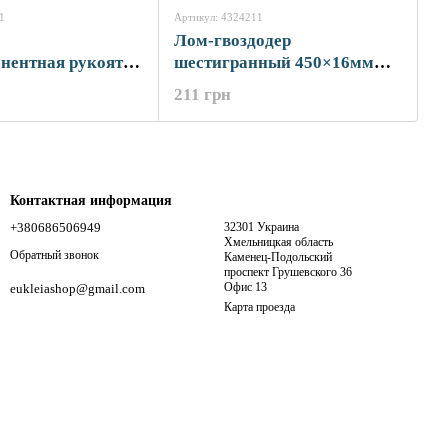
1
Артикул: 4324211
Лом-гвоздодер
нентная рукоятка
шестигранный 450×16мм
SIGMA (4324431)
SIGMA (4324211)
211 грн
Контактная информация
+380686506949
32301 Украина
Хмельницкая область
Обратный звонок
Каменец-Подольский
проспект Грушевского 36
Офис 13
eukleiashop@gmail.com
Карта проезда