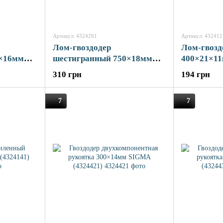
Артикул: 4324261
Артикул: 432412
Лом-гвоздодер
Лом-гвозд
0×16мм
шестигранный 750×18мм
400×21×1
SIGMA (4324261)
(4324121)
310 грн
194 грн
7
7