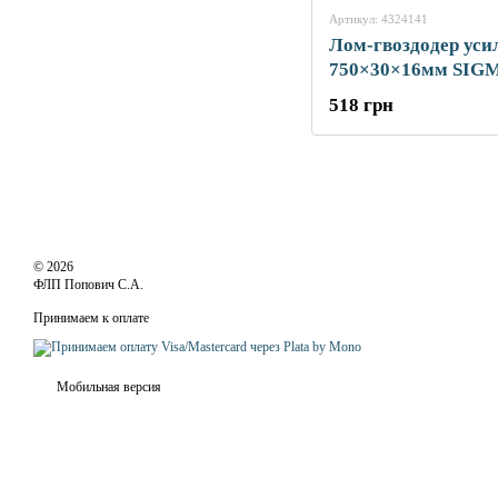
Артикул: 4324141
Лом-гвоздодер ус
750×30×16мм SIG
(4324141)
518 грн
© 2026
ФЛП Попович С.А.
Принимаем к оплате
Мобильная версия