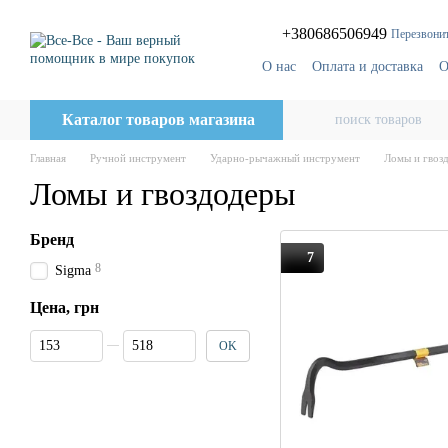
Перейти к основному контенту
+380686506949
Перезвонит
О нас
Оплата и доставка
О
Блог
Поставщикам
Каталог товаров магазина
Главная
Ручной инструмент
Ударно-рычажный инструмент
Ломы и гвоз
Ломы и гвоздодеры
Бренд
7
8
Sigma
Цена, грн
От Цена, грн
До Цена, грн
OK