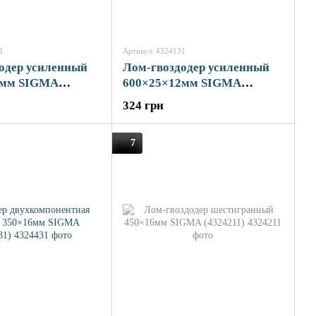
1
Артикул: 4324131
одер усиленный
Лом-гвоздодер усиленный
1мм SIGMA
600×25×12мм SIGMA
(4324131)
324 грн
7