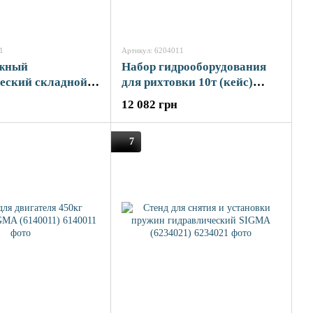
1
Артикул: 6204011
ажный
Набор гидрооборудования
еский складной
для рихтовки 10т (кейс)
A (6127021)
SIGMA (6204011)
12 082 грн
7