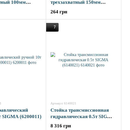
тный 100мм
трехзахватный 150мм
20021)
SIGMA (6220031)
264 грн
7
1
Артикул: 6140021
равлический
Стойка трансмиссионная
т SIGMA (6200011)
гидравлическая 0.5т SIGMA
(6140021)
8 316 грн