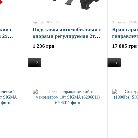
Артикул: 6145061
Артикул: 612702
кий с
Подставка автомобильная с
Кран гар
 2х
опорами регулируемая 2т
гидравлич
06091)
(2шт) SIGMA (6145061)
2т с SIGM
1 236 грн
17 805 грн
7
7