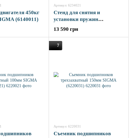
1
Артикул: 6234021
 двигателя 450кг
Стенд для снятия и
SIGMA (6140011)
установки пружин
гидравлический SIGMA
13 590 грн
(6234021)
7
1
Артикул: 6220031
подшипников
Съемник подшипников