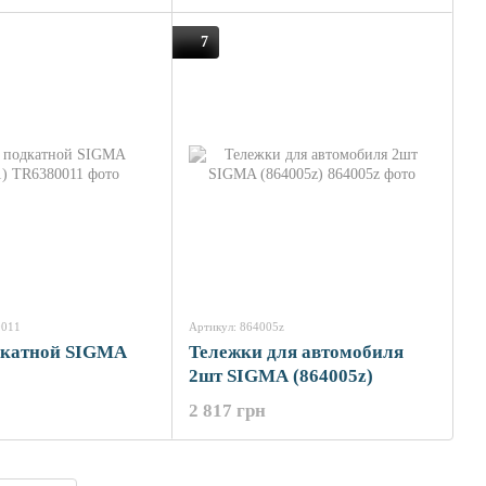
7
0011
Артикул: 864005z
дкатной SIGMA
Тележки для автомобиля
2шт SIGMA (864005z)
2 817 грн