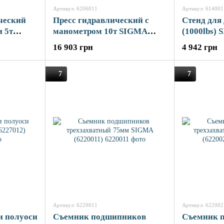
Артикул: 6206011
Артикул: 614001
ческий
Пресс гидравлический с
Стенд для
 5т
манометром 10т SIGMA
(1000lbs) 
(6206011)
16 903 грн
4 942 грн
7
7
Артикул: 6220011
Артикул: 622002
и полуоси
Съемник подшипников
Съемник 