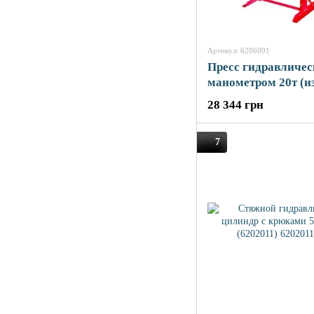
Артикул: 6206091
Пресс гидравличес
манометром 20т (из
частей) SIGMA (62
28 344 грн
7