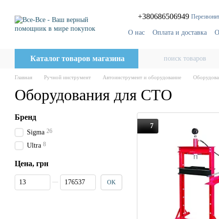
Перейти к основному контенту
+380686506949
Перезвонит
О нас
Оплата и доставка
О
Блог
Поставщикам
Каталог товаров магазина
Главная
Ручной инструмент
Автоинструмент и оборудование
Оборудова
Оборудования для СТО
Бренд
7
26
Sigma
8
Ultra
Цена, грн
От Цена, грн
До Цена, грн
OK