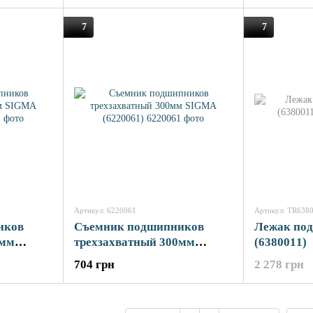
7
7
Артикул: 6220061
Артикул: TR638
иков
Съемник подшипников
Лежак по
0мм
трехзахватный 300мм
(6380011)
SIGMA (6220061)
704 грн
2 278 грн