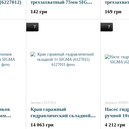
(6227012)
трехзахватный 75мм SIGMA
трехзахва
(6220011)
SIGMA (62
142 грн
169 грн
7
7
Артикул: 6127011
Артикул: 620001
иков
Кран гаражный
Насос гид
0мм
гидравлический складной
ручной 10
1т SIGMA (6127011)
14 063 грн
4 212 грн