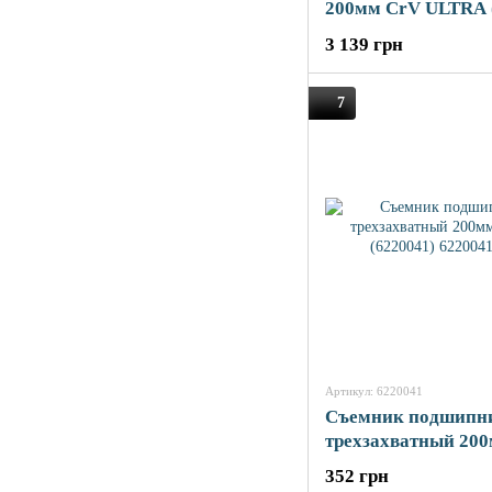
200мм CrV ULTRA 
3 139 грн
7
Артикул: 6220041
Съемник подшипн
трехзахватный 20
SIGMA (6220041)
352 грн