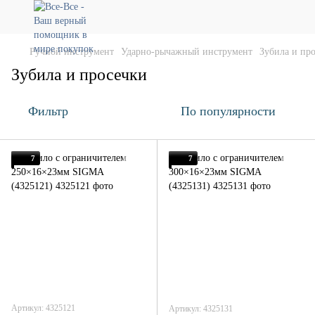
Ручной инструмент
Ударно-рычажный инструмент
Зубила и пр
Зубила и просечки
Фильтр
По популярности
7
7
Артикул: 4325121
Артикул: 4325131