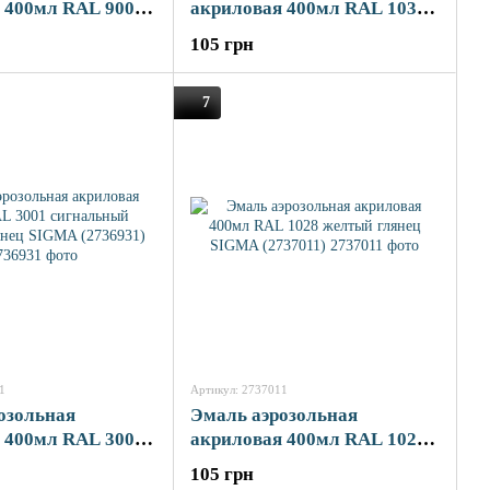
 400мл RAL 9002
акриловая 400мл RAL 1036
 глянец SIGMA
золотой глянец SIGMA
105 грн
(2736851)
7
1
Артикул: 2737011
озольная
Эмаль аэрозольная
 400мл RAL 3001
акриловая 400мл RAL 1028
ый красный
желтый глянец SIGMA
105 грн
GMA (2736931)
(2737011)