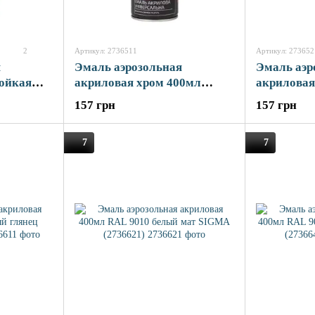
2
Артикул: 2736511
Артикул: 273652
я
Эмаль аэрозольная
Эмаль аэр
тойкая
акриловая хром 400мл
акриловая
70°C
золотой SIGMA (2736511)
бронзовый
157 грн
157 грн
елый
6411)
7
7