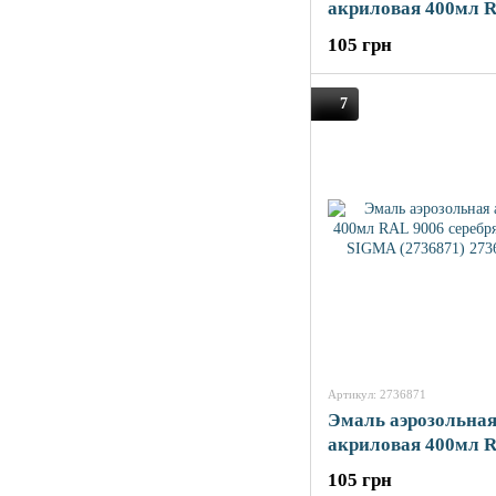
акриловая 400мл 
коричневый гляне
105 грн
(2736771)
7
Артикул: 2736871
Эмаль аэрозольна
акриловая 400мл 
серебряный гляне
105 грн
(2736871)