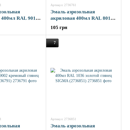
1
Артикул: 2736761
озольная
Эмаль аэрозольная
 400мл RAL 9011
акриловая 400мл RAL 8017
ат SIGMA
темно-коричневый глянец
105 грн
SIGMA (2736761)
7
1
Артикул: 2736851
озольная
Эмаль аэрозольная