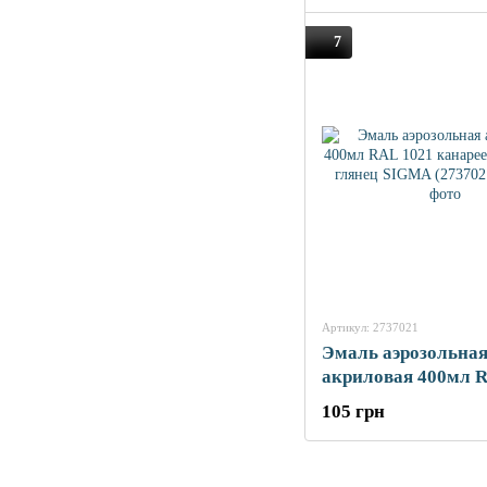
7
Артикул: 2737021
Эмаль аэрозольна
акриловая 400мл 
канареечно-желты
105 грн
SIGMA (2737021)