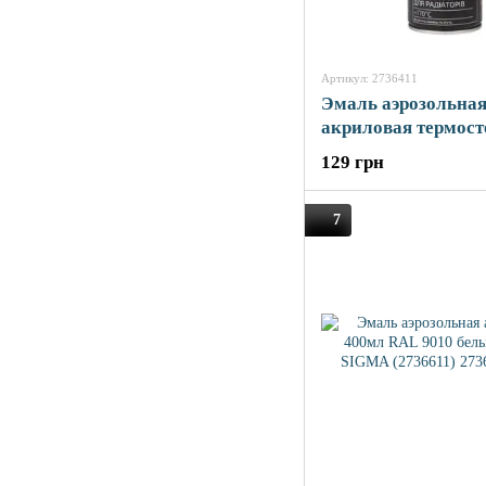
Артикул: 2736411
Эмаль аэрозольна
акриловая термос
для радиаторов +1
129 грн
400мл RAL 9010 б
глянец SIGMA (273
7