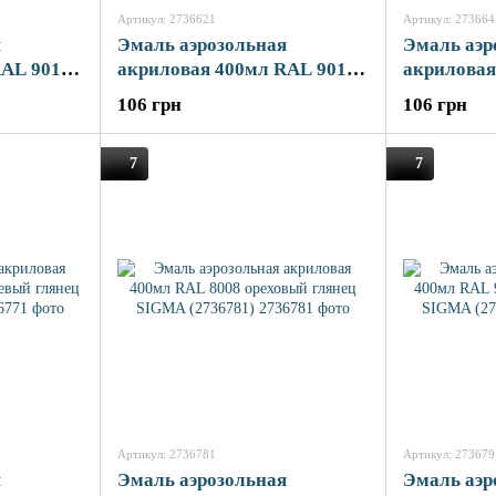
Артикул: 2736621
Артикул: 273664
я
Эмаль аэрозольная
Эмаль аэр
RAL 9010
акриловая 400мл RAL 9010
акриловая
MA
белый мат SIGMA (2736621)
черный м
106 грн
106 грн
(2736641)
7
7
Артикул: 2736781
Артикул: 273679
я
Эмаль аэрозольная
Эмаль аэр