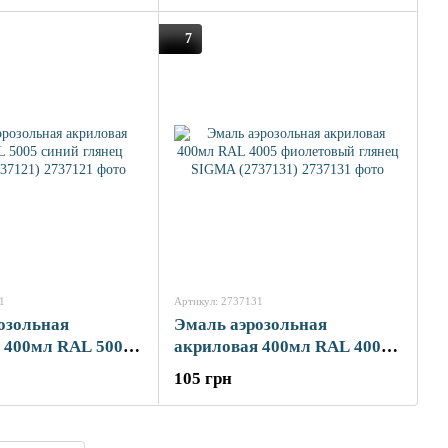
7
1
Артикул: 2737131
озольная
Эмаль аэрозольная
 400мл RAL 5005
акриловая 400мл RAL 4005
нец SIGMA
фиолетовый глянец SIGMA
105 грн
(2737131)