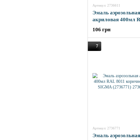
Артикул: 2736611
Эмаль аэрозольна
акриловая 400мл 
белый глянец SIG
106 грн
(2736611)
7
Артикул: 2736771
Эмаль аэрозольна