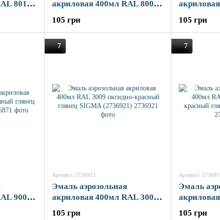
RAL 8011
акриловая 400мл RAL 8008
акриловая
ц SIGMA
ореховый глянец SIGMA
кремовый
105 грн
105 грн
(2736781)
(2736791)
7
7
Артикул: 2736921
Артикул: 273693
я
Эмаль аэрозольная
Эмаль аэр
RAL 9006
акриловая 400мл RAL 3009
акриловая
ц SIGMA
оксидно-красный глянец
сигнальн
105 грн
105 грн
SIGMA (2736921)
глянец SI