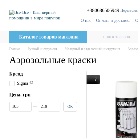
Перейти к основному контенту
+380686506949
Перезвонит
О нас
Оплата и доставка
О
Блог
Поставщикам
Каталог товаров магазина
Главная
Ручной инструмент
Малярный и отделочный инструмент
Аэрозо
Аэрозольные краски
Бренд
7
42
Sigma
Цена, грн
От Цена, грн
До Цена, грн
OK