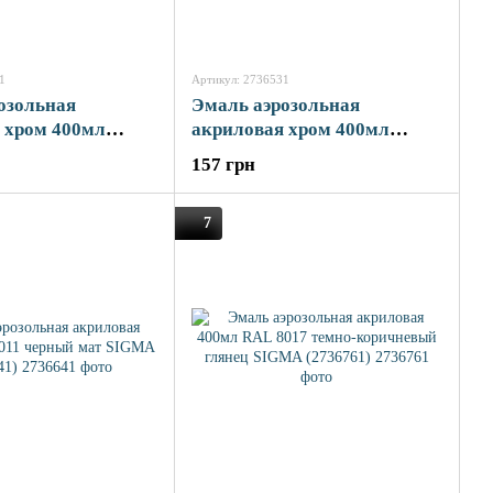
1
Артикул: 2736531
озольная
Эмаль аэрозольная
 хром 400мл
акриловая хром 400мл
 SIGMA (2736521)
серебряный SIGMA
157 грн
(2736531)
7