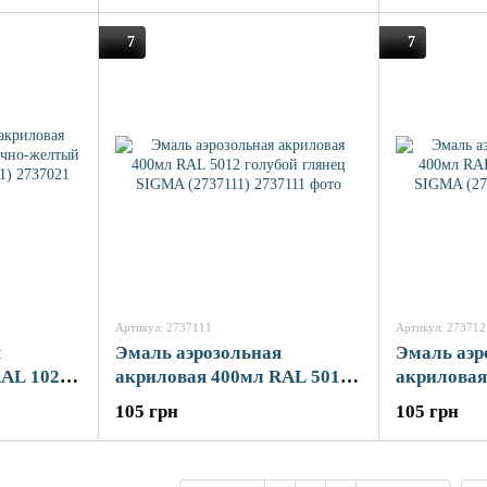
7
7
Артикул: 2737111
Артикул: 273712
я
Эмаль аэрозольная
Эмаль аэр
RAL 1021
акриловая 400мл RAL 5012
акриловая
й глянец
голубой глянец SIGMA
синий гля
105 грн
105 грн
(2737111)
(2737121)