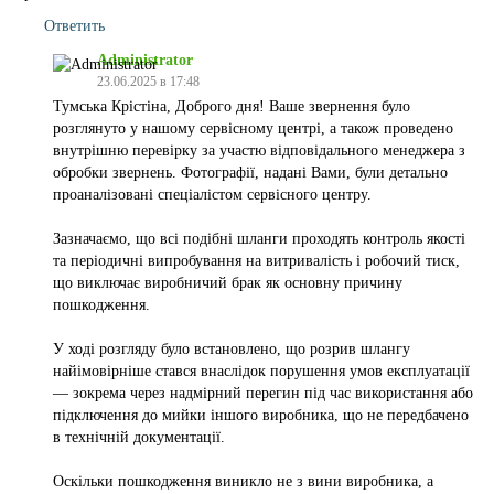
Ответить
Administrator
23.06.2025 в 17:48
Тумська Крістіна, Доброго дня! Ваше звернення було
розглянуто у нашому сервісному центрі, а також проведено
внутрішню перевірку за участю відповідального менеджера з
обробки звернень. Фотографії, надані Вами, були детально
проаналізовані спеціалістом сервісного центру.
Зазначаємо, що всі подібні шланги проходять контроль якості
та періодичні випробування на витривалість і робочий тиск,
що виключає виробничий брак як основну причину
пошкодження.
У ході розгляду було встановлено, що розрив шлангу
найімовірніше стався внаслідок порушення умов експлуатації
— зокрема через надмірний перегин під час використання або
підключення до мийки іншого виробника, що не передбачено
в технічній документації.
Оскільки пошкодження виникло не з вини виробника, а