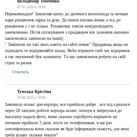
Володимир Томченко
07.05.2026 в 10:09
Нерекомендую! Замовляв шину до дитячого велосипеда та чотири
пари рукавичок sigma та gran. До шини питань немає а ось до
рукавичок є і не тільки. Рукавички зовсім невідповідають
замовленню. Після спілкування з продавцем він зазначив напевно
закінчились замінили на інші((.
" Замінили на такі яких навіть на сайті немає" Продавець якщо не
підходить то відправляйте назад. Якби втрачати свій час відправив
а так змушений був залишити. Та що замовлення робите на свій
страх та ризик
Ответить
Тумська Крістіна
20.06.2025 в 10:08
Замовила шланг доя керхера, все прийшло добре , все під єдналося
через 20 хвилин роботи керхера шланг лопнув я звернулася до
магазину надала фото, вони сказала спробують вирішити це
питання пройшло 5 днів, ніхто не телефоувавав, я ще раз
зателефонувала вони сказали як буде інформація скажуть, але мені
треба шланг скільки чекати?