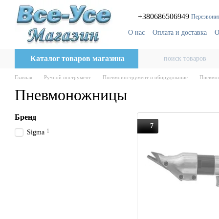
Перейти к основному контенту
+380686506949
Перезвонит
О нас
Оплата и доставка
О
Блог
Поставщикам
Каталог товаров магазина
Главная
Ручной инструмент
Пневмоинструмент и оборудование
Пневмо
Пневмоножницы
Бренд
7
1
Sigma