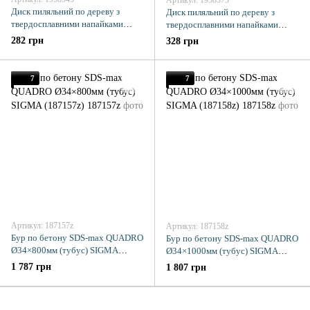
Артикул: 1958575
Диск пиляльний по дереву з
Диск пиляльний по дереву з
твердосплавними напайками
твердосплавними напайками
Ø230×32 (30; 25.4)×40Т, 6000об/
Ø230×32 (30; 25.4)×60Т, 6000об/
282 грн
328 грн
хв GRAD (1958545)
хв GRAD (1958575)
7
7
Артикул: 187157z
Артикул: 187158z
Бур по бетону SDS-max QUADRO
Бур по бетону SDS-max QUADRO
Ø34×800мм (тубус) SIGMA
Ø34×1000мм (тубус) SIGMA
(187157z)
(187158z)
1 787 грн
1 807 грн