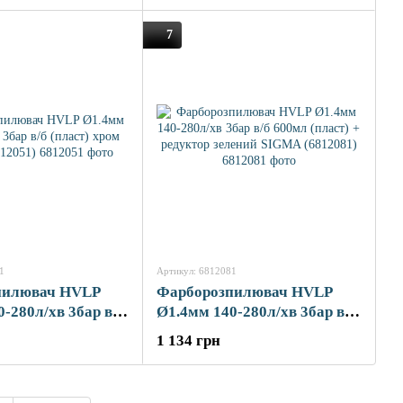
7
1
Артикул: 6812081
пилювач HVLP
Фарборозпилювач HVLP
-280л/хв 3бар в/б
Ø1.4мм 140-280л/хв 3бар в/б
ром SIGMA
600мл (пласт) + редуктор
1 134 грн
зелений SIGMA (6812081)