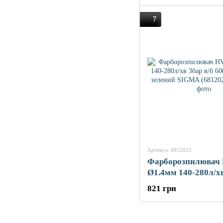
7
Артикул: 6812021
Фарборозпилювач
Ø1.4мм 140-280л/хв
600мл (пласт) зеле
821 грн
SIGMA (6812021)