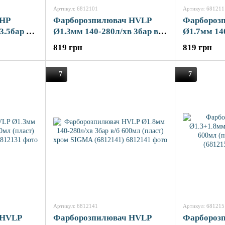
Артикул: 6812101
Артикул: 681211
 HP
Фарборозпилювач HVLP
Фарбороз
3.5бар в/б
Ø1.3мм 140-280л/хв 3бар в/б
Ø1.7мм 140
GMA
600мл (пласт) зелений
(пласт) з
819 грн
819 грн
SIGMA (6812101)
(6812111)
7
7
Артикул: 6812141
Артикул: 681215
 HVLP
Фарборозпилювач HVLP
Фарбороз