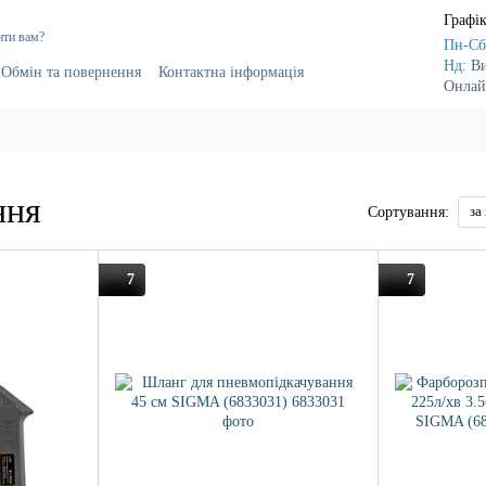
Графік
ити вам?
Пн-Сб
Нд:
В
Обмін та повернення
Контактна інформація
Онлай
г
Постачальникам
ння
за
Сортування:
7
7