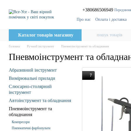
Перейти до основного контенту
+380686506949
Передзвон
Про нас
Оплата і доставка
Відгуки про магазин
Бло
Каталог товарів магазину
Головна
Ручний інструмент
Пневмоінструмент та обладнання
Пневмоінструмент та обладна
Абразивний інструмент
7
Вимірювальні прилади
Слюсарно-столярний
інструмент
Автоінструмент та обладнання
Пневмоінструмент та
обладнання
Компресори
Пневматичні фарбопульти