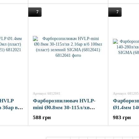
7
7
Артикул: 6812041
Артикул: 681205
 HVLP
Фарборозпилювач HVLP-
Фарбороз
 3бар в/б
mini Ø0.8мм 30-115л/хв
Ø1.4мм 140
ний
2.1бар в/б 100мл (пласт)
(пласт) х
588 грн
983 грн
зелений SIGMA (6812041)
(6812051)