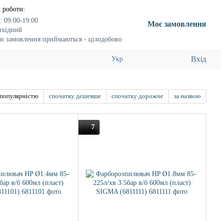
 роботи:
:
09:00-19:00
Моє замовлення
ихідний
н замовлення приймаються - цілодобово
Вхід
Укр
 популярністю
спочатку дешевше
спочатку дорожче
за назвою
7