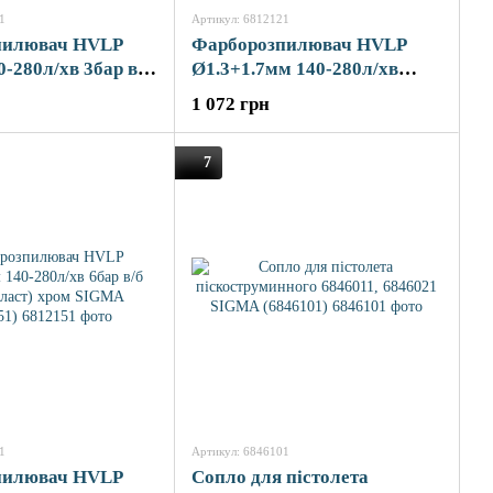
1
Артикул: 6812121
пилювач HVLP
Фарборозпилювач HVLP
-280л/хв 3бар в/б
Ø1.3+1.7мм 140-280л/хв
елений SIGMA
3бар в/б 600мл (пласт)
1 072 грн
зелений SIGMA (6812121)
7
1
Артикул: 6846101
пилювач HVLP
Сопло для пістолета