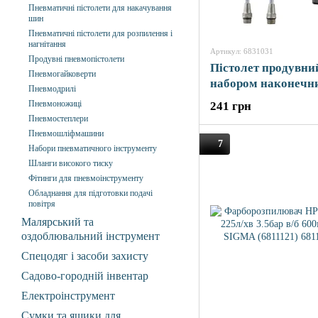
Пневматичні пістолети для накачування
шин
Пневматичні пістолети для розпилення і
нагнітання
Артикул: 6831031
Продувні пневмопістолети
Пістолет продувни
Пневмогайковерти
набором наконечн
Пневмодрилі
(26/122/212мм) S
Пневмоножиці
241 грн
(6831031)
Пневмостеплери
Пневмошліфмашини
7
Набори пневматичного інструменту
Шланги високого тиску
Фітинги для пневмоінструменту
Обладнання для підготовки подачі
повітря
Малярський та
оздоблювальний інструмент
Спецодяг і засоби захисту
Садово-городній інвентар
Електроінструмент
Сумки та ящики для