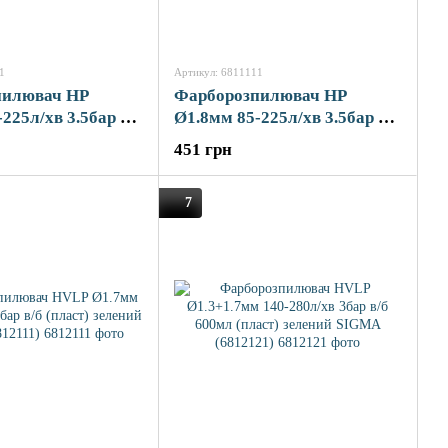
1
Артикул: 6811111
пилювач HP
Фарборозпилювач HP
225л/хв 3.5бар в/б
Ø1.8мм 85-225л/хв 3.5бар в/б
аст) SIGMA
600мл (пласт) SIGMA
451 грн
(6811111)
7