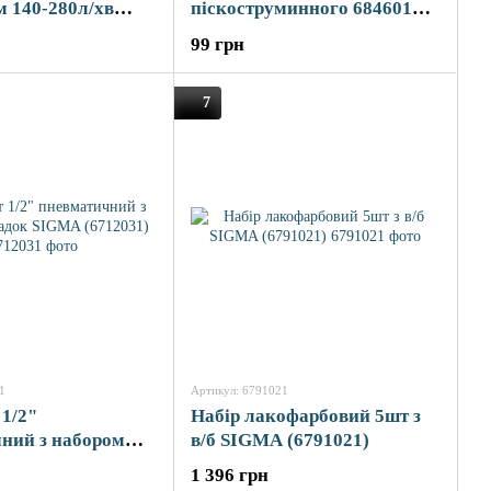
м 140-280л/хв
піскоструминного 6846011,
00мл (пласт) хром
6846021 SIGMA (6846101)
99 грн
12151)
7
1
Артикул: 6791021
 1/2"
Набір лакофарбовий 5шт з
ний з набором
в/б SIGMA (6791021)
IGMA (6712031)
1 396 грн