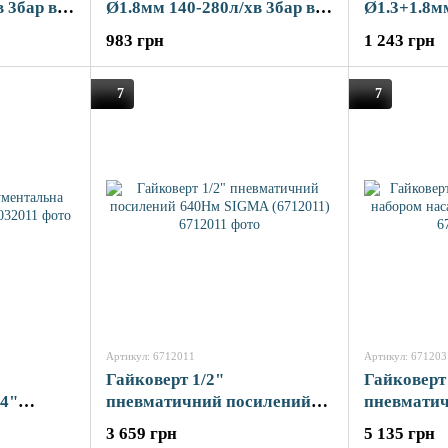
 3бар в/б
Ø1.8мм 140-280л/хв 3бар в/б
Ø1.3+1.8м
м SIGMA
600мл (пласт) хром SIGMA
6бар в/б 6
983 грн
1 243 грн
(6812141)
SIGMA (68
7
7
Артикул: 6712011
Артикул: 671203
Гайковерт 1/2"
Гайковерт
/4"
пневматичний посилений
пневматич
640Нм SIGMA (6712011)
насадок S
3 659 грн
5 135 грн