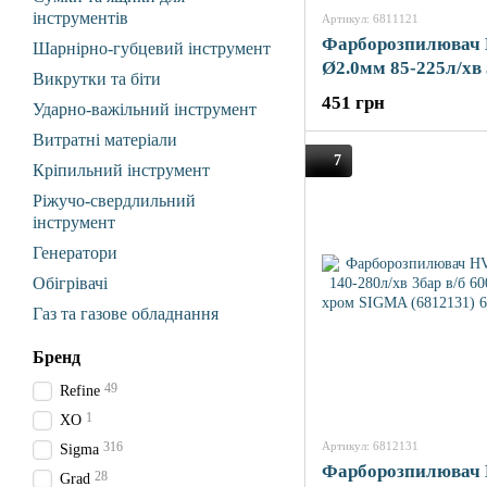
інструментів
Артикул: 6811121
Фарборозпилювач
Шарнірно-губцевий інструмент
Ø2.0мм 85-225л/хв 
Викрутки та біти
600мл (пласт) SI
451 грн
Ударно-важільний інструмент
(6811121)
Витратні матеріали
7
Кріпильний інструмент
Ріжучо-свердлильний
інструмент
Генератори
Обігрівачі
Газ та газове обладнання
Бренд
49
Refine
1
XO
316
Артикул: 6812131
Sigma
Фарборозпилювач
28
Grad