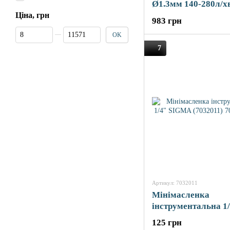
Ø1.3мм 140-280л/хв
600мл (пласт) хро
Ціна, грн
983 грн
(6812131)
Від Ціна, грн
До Ціна, грн
OK
7
Артикул: 7032011
Мінімасленка
інструментальна 1
SIGMA (7032011)
125 грн