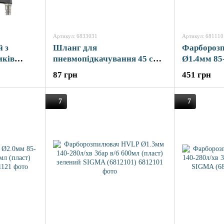
Артикул: 6833031
Артикул: 681110
й з
Шланг для
Фарбороз
иків
пневмопідкачування 45 см
Ø1.4мм 85-
IGMA
SIGMA (6833031)
600мл (пл
87 грн
451 грн
(6811101)
7
7