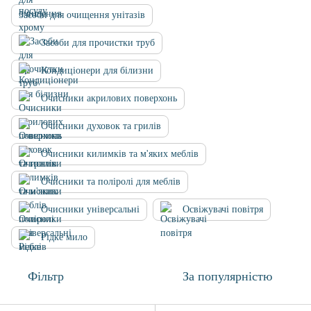
Засоби для очищення унітазів
Засоби для прочистки труб
Кондиціонери для білизни
Очисники акрилових поверхонь
Очисники духовок та грилів
Очисники килимків та м'яких меблів
Очисники та поліролі для меблів
Очисники універсальні
Освіжувачі повітря
Рідке мило
Фільтр
За популярністю