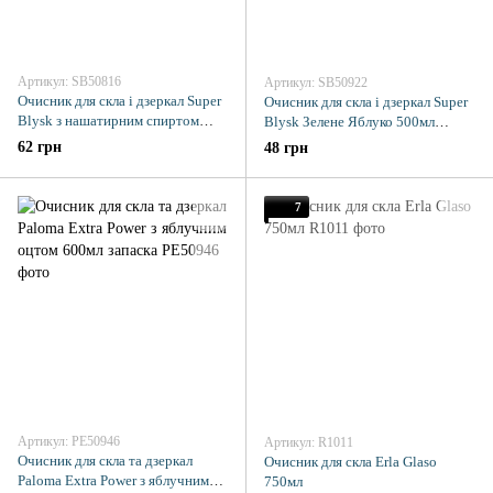
Артикул: SB50816
Артикул: SB50922
Очисник для скла і дзеркал Super
Очисник для скла і дзеркал Super
Blysk з нашатирним спиртом
Blysk Зелене Яблуко 500мл
Лісова ягода 500мл
запаска
62 грн
48 грн
7
Артикул: PE50946
Артикул: R1011
Очисник для скла та дзеркал
Очисник для скла Erla Glaso
Paloma Extra Power з яблучним
750мл