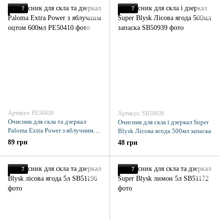
7
7
Артикул: PE50410
Артикул: SB50939
Очисник для скла та дзеркал
Очисник для скла і дзеркал Super
Paloma Extra Power з яблучним
Blysk Лісова ягода 500мл запаска
оцтом 600мл
89 грн
48 грн
7
7