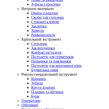
Зубила і просічки
Витратні матеріали
Цвяхи планочні
Скоби для степлера
Стрижні клейові
Заклепки
Хомути
Ремкомплекти
Кріпильний інструмент
Степлери
Заклепочники
Клейові пістолети
Пістолети для герметиків
Пальники та паяльники
Пістолети для монтажної піни
Будівельна хімія
Ріжучо-свердлильний інструмент
Коронки
Зубила
Круги відрізні
Плашки та мітчики
Бури
Генератори
Обігрівачі