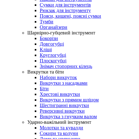
Сумки для інструментів
Рюкзак для інструменту
Пояси, кишені, поясні сумки
Тумби
Органайзери
Шарнірно-губцевий інструмент
Бокорізи
Довгогубці
Кліщі
Круглогубці
Плоскогубці
Знімач стопорних кілець
Викрутки та біти
Набори викруток
Викрутки з насадками
Біти
Хрестові викрутки
Викрутки з прямим шліцом
Шестигранні викрутки
Реверсивні викрутки
Викрутка з гнучким валом
Ударно-важільний інструмент
Молотки та кувалди
Сокири та колуни
Ломи та цвяходери