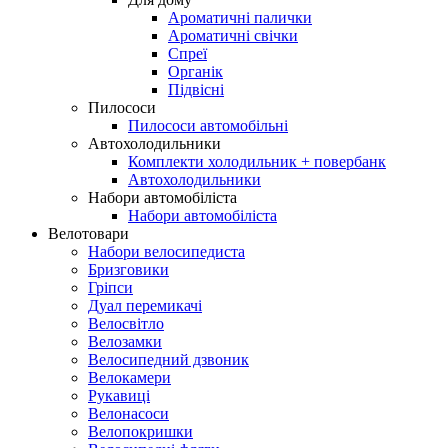
Ароматичні палички
Ароматичні свічки
Спреї
Органік
Підвісні
Пилососи
Пилососи автомобільні
Автохолодильники
Комплекти холодильник + повербанк
Автохолодильники
Набори автомобіліста
Набори автомобіліста
Велотовари
Набори велосипедиста
Бризговики
Гріпси
Дуал перемикачі
Велосвітло
Велозамки
Велосипедний дзвоник
Велокамери
Рукавиці
Велонасоси
Велопокришки