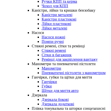
Ручки КПП та керма
Чохол для КПП
Каністри, лійки та кришки бензобаку
Каністри металеві
Каністри пластикові
Лійки пластикові
Лійки металеві
Насоси
Насоси ножні
Помпи ручні
Стяжні ремені, сітки та ремінці
Стяжні ремені
Сітки в багажник
Ремінці для закріплення вантажу
Манометри та пневматичні пістолети
Манометри
Пневматичні пістолети з манометром
Ганчірки, губки та щітки для миття
Ганчірки
Губки
Щітки для миття авто
Дзеркала
Дзеркала бокові
Дзеркала додаткові
Плівка тонувальна та шторки сонцезахисні