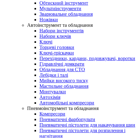
Обтискний інструмент
Мультиінструменти
Зварювальне обладнання
Ножівки
Автоінструмент та обладнання
Набори інструментів
Набори ключів
Ключі
Торцеві головки
Ключі-тріскачки
Перехідники, кардани, подовжувачі, воротки
Гідравлічні домкрати
Обладнання для СТО
Лебідки і талі
Мийки високого тиску
Мастильне обладнання
Монтувалки
Автохімія
Автомобільні компресори
Пневмоінструмент та обладнання
Компресори
Пневматичні фарбопульти
Пневматичні пістолети для накачування шин
Пневматичні пістолети для розпилення і
нагнітання