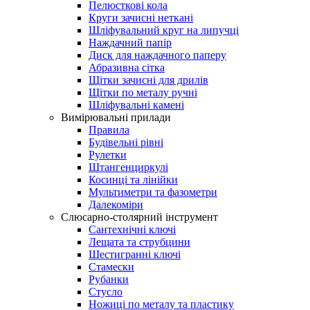
Пелюсткові кола
Круги зачисні неткані
Шліфувальний круг на липучці
Наждачний папір
Диск для наждачного паперу
Абразивна сітка
Щітки зачисні для дрилів
Щітки по металу ручні
Шліфувальні камені
Вимірювальні прилади
Правила
Будівельні рівні
Рулетки
Штангенциркулі
Косинці та лінійки
Мультиметри та фазометри
Далекоміри
Слюсарно-столярний інструмент
Сантехнічні ключі
Лещата та струбцини
Шестигранні ключі
Стамески
Рубанки
Стусло
Ножиці по металу та пластику