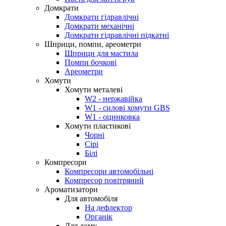
Домкрати
Домкрати гідравлічні
Домкрати механічні
Домкрати гідравлічні підкатні
Шприци, помпи, ареометри
Шприци для мастила
Помпи бочкові
Ареометри
Хомути
Хомути металеві
W2 - нержавійка
W1 - силові хомути GBS
W1 - оцинковка
Хомути пластикові
Чорні
Сірі
Білі
Компресори
Компресори автомобільні
Компресор повітряний
Ароматизатори
Для автомобіля
На дефлектор
Органік
Для дому