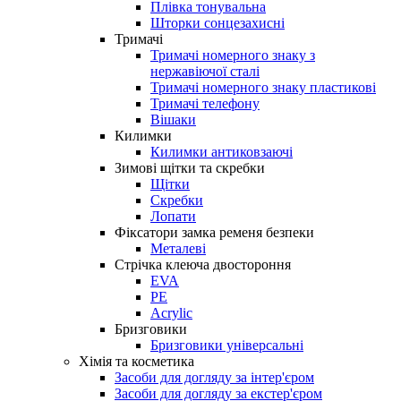
Плівка тонувальна
Шторки сонцезахисні
Тримачі
Тримачі номерного знаку з
нержавіючої сталі
Тримачі номерного знаку пластикові
Тримачі телефону
Вішаки
Килимки
Килимки антиковзаючі
Зимові щітки та скребки
Щітки
Скребки
Лопати
Фіксатори замка ременя безпеки
Металеві
Стрічка клеюча двостороння
EVA
PE
Acrylic
Бризговики
Бризговики універсальні
Хімія та косметика
Засоби для догляду за інтер'єром
Засоби для догляду за екстер'єром