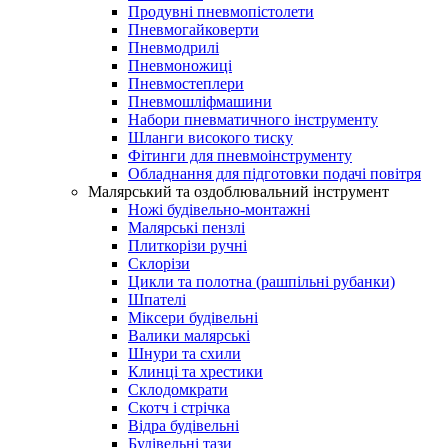
Продувні пневмопістолети
Пневмогайковерти
Пневмодрилі
Пневмоножиці
Пневмостеплери
Пневмошліфмашини
Набори пневматичного інструменту
Шланги високого тиску
Фітинги для пневмоінструменту
Обладнання для підготовки подачі повітря
Малярський та оздоблювальний інструмент
Ножі будівельно-монтажні
Малярські пензлі
Плиткорізи ручні
Склорізи
Цикли та полотна (рашпільні рубанки)
Шпателі
Міксери будівельні
Валики малярські
Шнури та схили
Клинці та хрестики
Склодомкрати
Скотч і стрічка
Відра будівельні
Будівельні тази