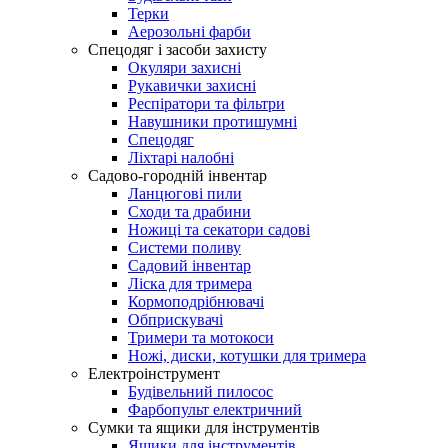
Терки
Аерозольні фарби
Спецодяг і засоби захисту
Окуляри захисні
Рукавички захисні
Респіратори та фільтри
Навушники протишумні
Спецодяг
Ліхтарі налобні
Садово-городній інвентар
Ланцюгові пили
Сходи та драбини
Ножиці та секатори садові
Системи поливу
Садовий інвентар
Ліска для тримера
Кормоподрібнювачі
Обприскувачі
Тримери та мотокоси
Ножі, диски, котушки для тримера
Електроінструмент
Будівельний пилосос
Фарбопульт електричний
Сумки та ящики для інструментів
Ящики для інструментів