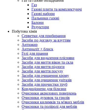
Газ та газове обладнання
Газ
Газові плити та комплектуючі
Газові набори
Пальники газові
Балони
Редуктори
Побутова хімія
Серветки для прибирання
Засоби по догляду за взуттям
Антижир
Антиналіт + блиск
Гелі для прання
Засоби для видалення плісняви
Засоби для миття вікон та скла
Засоби для миття підлоги
Засоби для миття посуду
Засоби для очищення хрому
Засоби для очищення унітазів
Засоби для прочистки труб
Кондиціонери для білизни
Очисники акрилових поверхонь
Очисники духовок та грилів
Очисники килимків та м'яких меблів
Очисники та поліролі для меблів