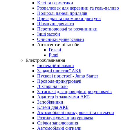
Клеї та герметики
Розпалювач для деревини та гель-паливо
Поліролі панелі приладів
Присадки та промивки двигуна
Шампунь для авто
Перетворювачі та розчинники
Інші засоби
Очисники універсальні
Антисептичні засоби
Гелеві
Рідкі
Електрообладнання
Інспекційні лампи
Зарядні пристрої AKБ
Пускові пристрої - Jump Starter
Провода-прикурювачі
Ліхтарі на чоло
Затискачі для проводів-прикурювачів
Адаптер із зажимами АКБ
Запобіжники
Клеми для АКБ
Автомобільні прикурювачі та штекери
Розгалужувачі прикурювача
Свічки запалювання
Автомобільні сигнали