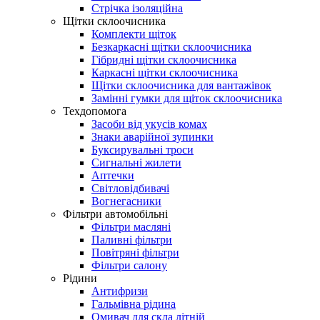
Стрічка ізоляційна
Щітки склоочисника
Комплекти щіток
Безкаркасні щітки склоочисника
Гібридні щітки склоочисника
Каркасні щітки склоочисника
Щітки склоочисника для вантажівок
Замінні гумки для щіток склоочисника
Техдопомога
Засоби від укусів комах
Знаки аварійної зупинки
Буксирувальні троси
Сигнальні жилети
Аптечки
Світловідбивачі
Вогнегасники
Фільтри автомобільні
Фільтри масляні
Паливні фільтри
Повітряні фільтри
Фільтри салону
Рідини
Антифризи
Гальмівна рідина
Омивач для скла літній