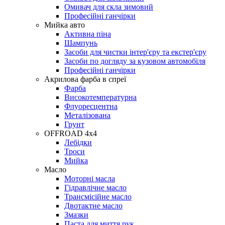
Омивач для скла зимовий
Професійні ганчірки
Мийка авто
Активна піна
Шампунь
Засоби для чистки інтер'єру та екстер'єру
Засоби по догляду за кузовом автомобіля
Професійні ганчірки
Акрилова фарба в спреї
Фарба
Високотемпературна
Флуоресцентна
Металізована
Грунт
OFFROAD 4х4
Лебідки
Троси
Мийка
Масло
Моторні масла
Гідравлічне масло
Трансмісійне масло
Двотактне масло
Змазки
Паста для миття рук