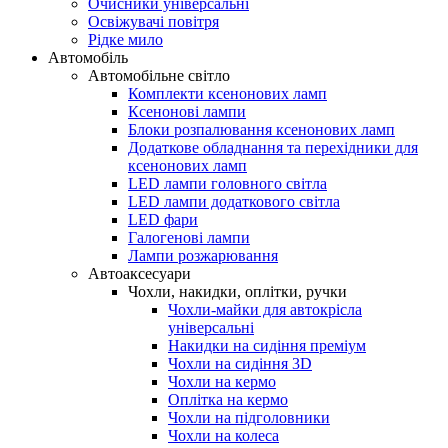
Очисники універсальні
Освіжувачі повітря
Рідке мило
Автомобіль
Автомобільне світло
Комплекти ксенонових ламп
Ксенонові лампи
Блоки розпалювання ксенонових ламп
Додаткове обладнання та перехідники для
ксенонових ламп
LED лампи головного світла
LED лампи додаткового світла
LED фари
Галогенові лампи
Лампи розжарювання
Автоаксесуари
Чохли, накидки, оплітки, ручки
Чохли-майки для автокрісла
універсальні
Накидки на сидіння преміум
Чохли на сидіння 3D
Чохли на кермо
Оплітка на кермо
Чохли на підголовники
Чохли на колеса