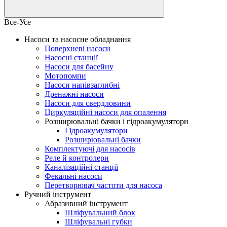
Все-Усе
Насоси та насосне обладнання
Поверхневі насоси
Насосні станції
Насоси для басейну
Мотопомпи
Насоси напівзаглибні
Дренажні насоси
Насоси для свердловини
Циркуляційні насоси для опалення
Розширювальні бачки і гідроакумулятори
Гідроакумулятори
Розширювальні бачки
Комплектуючі для насосів
Реле й контролери
Каналізаційні станції
Фекальні насоси
Перетворювач частоти для насоса
Ручний інструмент
Абразивний інструмент
Шліфувальний блок
Шліфувальні губки