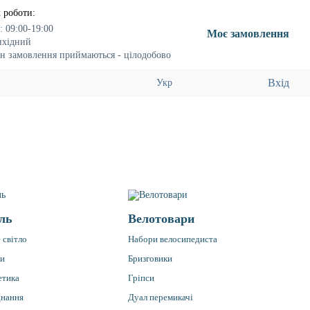
 роботи:
:
09:00-19:00
Моє замовлення
ихідний
н замовлення приймаються - цілодобово
Вхід
Укр
ль
Велотовари
 світло
Набори велосипедиста
ри
Бризговики
етика
Гріпси
днання
Дуал перемикачі