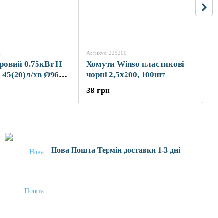
1
Артикул: 225200
Ар
ровий 0.75кВт H
Хомути Winso пластикові
Н
Q 45(20)л/хв Ø96мм
чорні 2,5x200, 100шт
9
лю AQUATICA
1
38 грн
6
 (778311)
4
Нова Пошта Термін доставки 1-3 дні