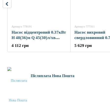
Артикул: 778101
Артикул: 777311
Насос відцентровий 0.37кВт
Насос вихровий
H 48(36)м Q 45(30)л/хв
свердловинний 0.
Ø80мм mid AQUATICA
58(34)м Q 45(20)л
4 112 грн
5 629 грн
3QJD2-11-0.37 (778101)
DONGYIN 4SKm1
(777311)
Післяплата Нова Пошта