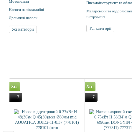
Мотопомпи
Пневмоінструмент та обла
Насоси напівзаглибні
Малярський та оздоблювал
інструмент
Дренажні насоси
Усі категорії
Усі категорії
Хіт
Хіт
7
7