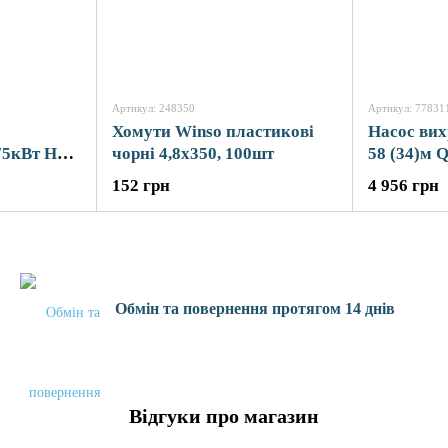
Артикул: 248350
Артикул: 77831
Хомути Winso пластикові
Насос вих
75кВт H
чорні 4,8x350, 100шт
58 (34)м 
/хв Ø96мм
10м кабе
152 грн
4 956 грн
00
4SKm100M
Обмін та повернення протягом 14 днів
Відгуки про магазин