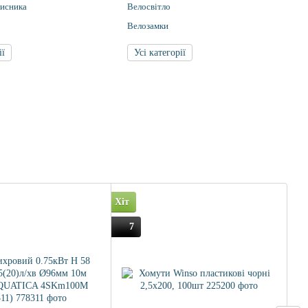
чисника
Велосвітло
Велозамки
ії
Усі категорії
Хіт
Хіт
7