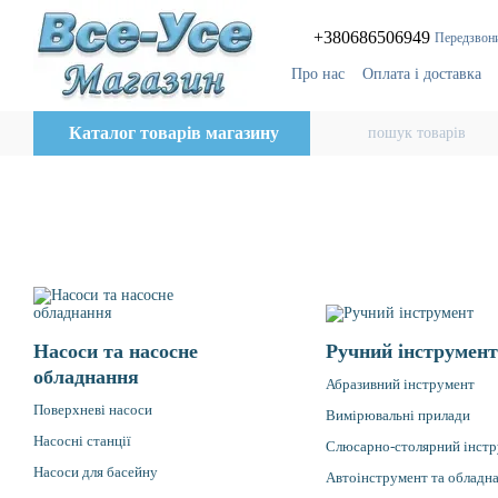
Перейти до основного контенту
+380686506949
Передзвон
Про нас
Оплата і доставка
Відгуки про магазин
Бло
Каталог товарів магазину
Насоси та насосне
Ручний інструмент
обладнання
Абразивний інструмент
Поверхневі насоси
Вимірювальні прилади
Насосні станції
Слюсарно-столярний інст
Насоси для басейну
Автоінструмент та обладн