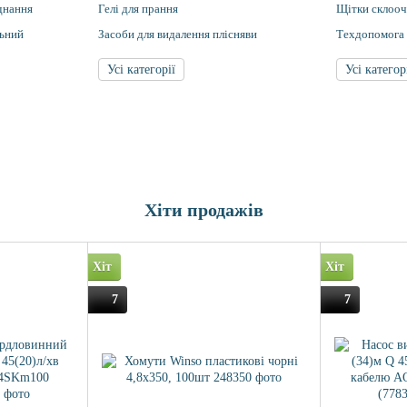
днання
Гелі для прання
Щітки склоо
ьний
Засоби для видалення плісняви
Техдопомога
Усі категорії
Усі категор
Хіти продажів
Хіт
Хіт
7
7