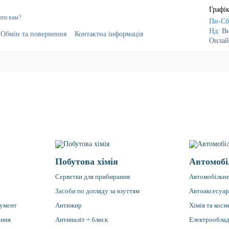
Графік
ити вам?
Пн-Сб
Нд:
В
Обмін та повернення
Контактна інформація
Онлай
г
Постачальникам
Побутова хімія
Автомобі
Серветки для прибирання
Автомобільне
Засоби по догляду за взуттям
Автоаксесуа
румент
Антижир
Хімія та косм
ання
Антиналіт + блиск
Електрообла