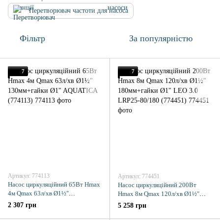
Перетворювач частоти для насоса
Фільтр
За популярністю
7
7
Артикул: 774113
Артикул: 774451
Насос циркуляційний 65Вт Hmax
Насос циркуляційний 200Вт
4м Qmax 63л/хв Ø1½"
Hmax 8м Qmax 120л/хв Ø1½"
130мм+гайки Ø1" AQUATICA
180мм+гайки Ø1" LEO 3.0 LRP25-
2 307 грн
5 258 грн
(774113)
80/180 (774451)