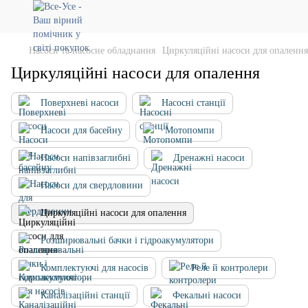
Насоси та насосне обладнання
Циркуляційні насоси для опалення
Циркуляційні насоси для опалення
Поверхневі насоси
Насосні станції
Насоси для басейну
Мотопомпи
Насоси напівзаглибні
Дренажні насоси
Насоси для свердловини
Циркуляційні насоси для опалення
Розширювальні бачки і гідроакумулятори
Комплектуючі для насосів
Реле й контролери
Каналізаційні станції
Фекальні насоси