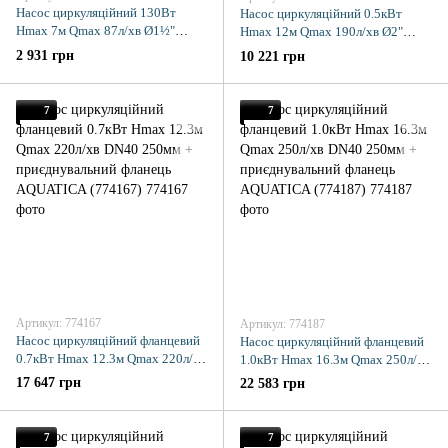
Насос циркуляційний 130Вт
Насос циркуляційний 0.5кВт
Hmax 7м Qmax 87л/хв Ø1½"
Hmax 12м Qmax 190л/хв Ø2"
130мм + гайки Ø1" AQUATICA
220мм + гайки Ø1¼" AQUATICA
2 931 грн
10 221 грн
(774139)
(774163)
7
7
Артикул: 774167
Артикул: 774187
Насос циркуляційний фланцевий
Насос циркуляційний фланцевий
0.7кВт Hmax 12.3м Qmax 220л/хв
1.0кВт Hmax 16.3м Qmax 250л/хв
DN40 250мм + приєднувальний
DN40 250мм + приєднувальний
17 647 грн
22 583 грн
фланець AQUATICA (774167)
фланець AQUATICA (774187)
7
7