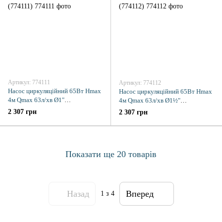
Артикул: 774111
Артикул: 774112
Насос циркуляційний 65Вт Hmax
Насос циркуляційний 65Вт Hmax
4м Qmax 63л/хв Ø1"
4м Qmax 63л/хв Ø1½"
130мм+гайки Ø¾" AQUATICA
180мм+гайки Ø1" AQUATICA
2 307 грн
2 307 грн
(774111)
(774112)
Показати ще 20 товарів
Назад
Вперед
1
з 4