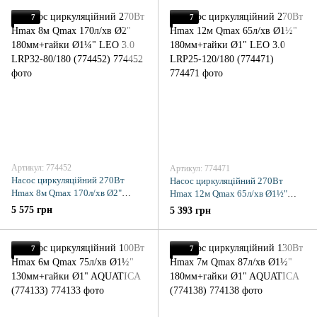
7
7
Артикул: 774452
Артикул: 774471
Насос циркуляційний 270Вт
Насос циркуляційний 270Вт
Hmax 8м Qmax 170л/хв Ø2"
Hmax 12м Qmax 65л/хв Ø1½"
180мм+гайки Ø1¼" LEO 3.0
180мм+гайки Ø1" LEO 3.0 LRP25-
5 575 грн
5 393 грн
LRP32-80/180 (774452)
120/180 (774471)
7
7