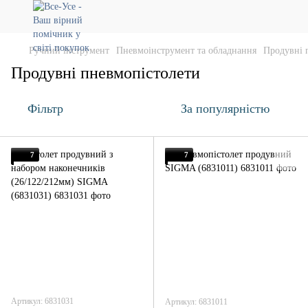
Ручний інструмент
Пневмоінструмент та обладнання
Продувні 
Продувні пневмопістолети
Фільтр
За популярністю
7
7
Артикул: 6831031
Артикул: 6831011