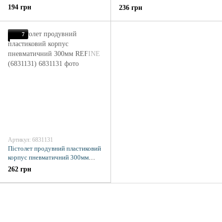
REFINE (6831111)
REFINE (6831121)
194 грн
236 грн
7
Артикул: 6831131
Пістолет продувний пластиковий
корпус пневматичний 300мм
REFINE (6831131)
262 грн