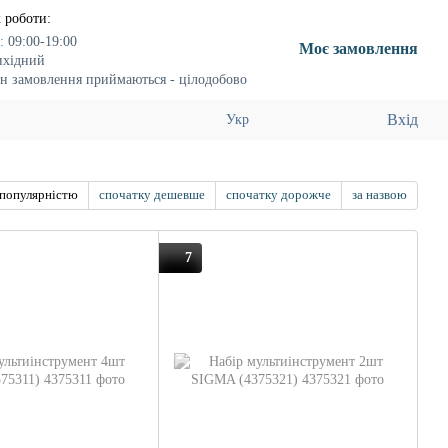
 роботи:
:
09:00-19:00
Моє замовлення
ихідний
н замовлення приймаються - цілодобово
Вхід
Укр
 популярністю
спочатку дешевше
спочатку дорожче
за назвою
7