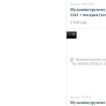
Артикул: TR4375411
Мультиінструмент
12в1 + насадки (чо
SIGMA (4375411)
1 038 грн
7
Артикул: 4375611
Мультиінструмент