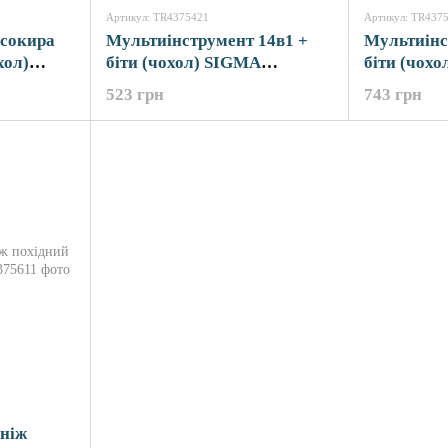
Артикул: TR4375421
Артикул: TR437
 сокира
Мультиінструмент 14в1 +
Мультиінс
хол)
біти (чохол) SIGMA
біти (чох
(4375421)
(4375511)
523 грн
743 грн
 ніж