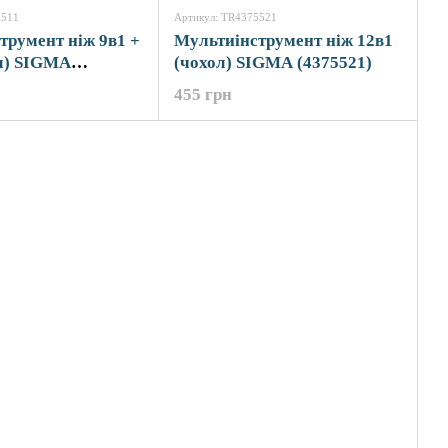
5511
Артикул: TR4375521
трумент ніж 9в1 +
Мультиінструмент ніж 12в1
ол) SIGMA
(чохол) SIGMA (4375521)
455 грн