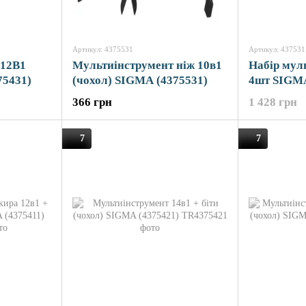
Артикул: 4375531
Артикул: 437531
 12В1
Мультиінструмент ніж 10в1
Набір мул
75431)
(чохол) SIGMA (4375531)
4шт SIGMA
366 грн
1 428 грн
7
7