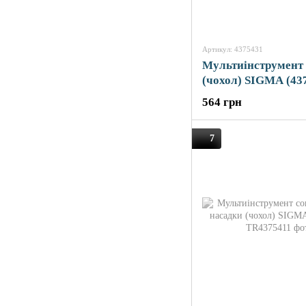
Артикул: 4375431
Мультиінструмент
(чохол) SIGMA (43
564 грн
7