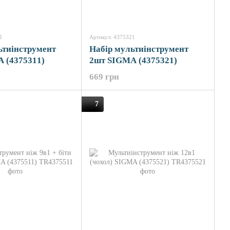
1
Артикул: 4375321
ьтиінструмент
Набір мультиінструмент
 (4375311)
2шт SIGMA (4375321)
669 грн
7