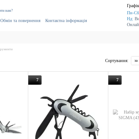
Графік
ити вам?
Пн-Сб
Нд:
В
Обмін та повернення
Контактна інформація
Онлай
г
Постачальникам
трументи
за
Сортування:
7
7