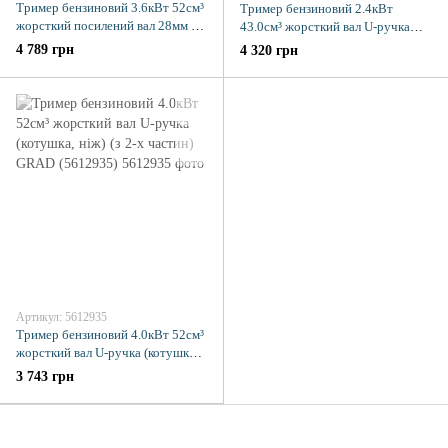
Тример бензиновий 3.6кВт 52см³
Тример бензиновий 2.4кВт
жорсткий посилений вал 28мм U-
43.0см³ жорсткий вал U-ручка
ручка (котушка, 2 ножі, ремінь) (з
(котушка, ніж) (з 2х частин)
4 789 грн
4 320 грн
2х частин) SIGMA (5612421)
SIGMA (5612601)
Артикул: 5612935
Тример бензиновий 4.0кВт 52см³
жорсткий вал U-ручка (котушка,
ніж) (з 2-х частин) GRAD
3 743 грн
(5612935)