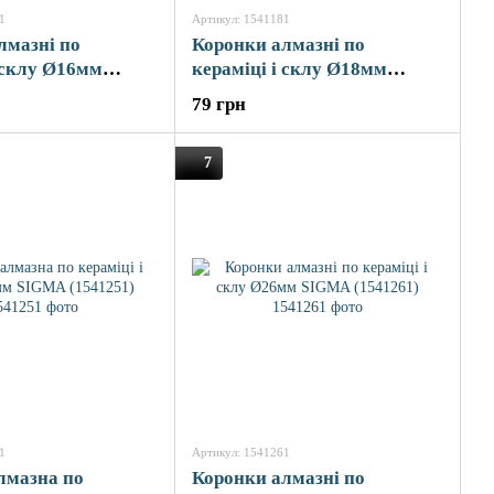
1
Артикул: 1541181
лмазні по
Коронки алмазні по
і склу Ø16мм
кераміці і склу Ø18мм
2шт) SIGMA
(КРАТНО 2шт) SIGMA
79 грн
(1541181)
7
1
Артикул: 1541261
лмазна по
Коронки алмазні по