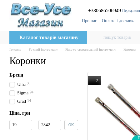
Перейти до основного контенту
+380686506949
Передзвон
Про нас
Оплата і доставка
Відгуки про магазин
Бло
Каталог товарів магазину
Головна
Ручний інструмент
Ріжучо-свердлильний інструмент
Коронки
Коронки
Бренд
7
3
Ultra
94
Sigma
14
Grad
Ціна, грн
Від Ціна, грн
До Ціна, грн
OK