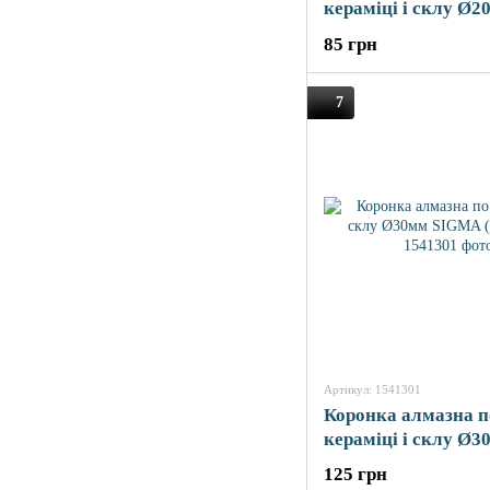
кераміці і склу Ø2
SIGMA (1541201)
85 грн
7
Артикул: 1541301
Коронка алмазна п
кераміці і склу Ø3
SIGMA (1541301)
125 грн