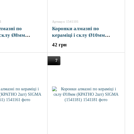
1
Артикул: 1541101
лмазні по
Коронки алмазні по
 склу Ø8мм
кераміці і склу Ø10мм
2шт) SIGMA
(КРАТНО 2шт) SIGMA
42 грн
(1541101)
7