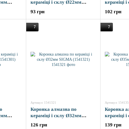
0мм
кераміці і склу Ø22мм
кераміці 
SIGMA (1541221)
SIGMA (15
93 грн
102 грн
7
7
Артикул: 1541321
Артикул: 154135
о
Коронка алмазна по
Коронка а
0мм
кераміці і склу Ø32мм
кераміці 
SIGMA (1541321)
SIGMA (15
126 грн
139 грн