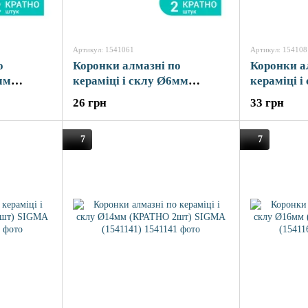
Артикул: 1541061
Артикул: 154108
о
Коронки алмазні по
Коронки а
мм
кераміці і склу Ø6мм
кераміці і
GMA
(КРАТНО 2шт) SIGMA
(КРАТНО 
26 грн
33 грн
(1541061)
(1541081)
7
7