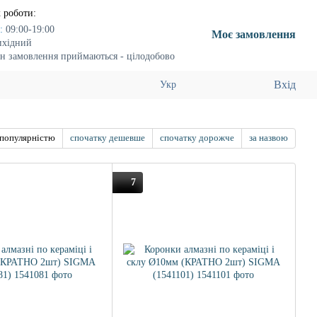
 роботи:
:
09:00-19:00
Моє замовлення
ихідний
н замовлення приймаються - цілодобово
Вхід
Укр
 популярністю
спочатку дешевше
спочатку дорожче
за назвою
7