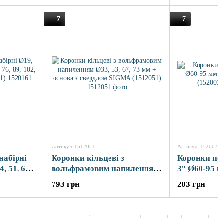
7
7
Артикул: 1512051
Артикул: 152003
набірні
Коронки кільцеві з
Коронки по
4, 51, 64,
вольфрамовим напиленням
3" Ø60-95
м SIGMA
Ø33, 53, 67, 73 мм + основа з
SIGMA (15
793 грн
203 грн
свердлом SIGMA (1512051)