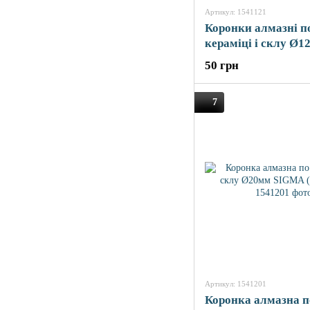
Артикул: 1541121
Коронки алмазні п
кераміці і склу Ø1
(КРАТНО 2шт) SI
50 грн
(1541121)
7
Артикул: 1541201
Коронка алмазна п