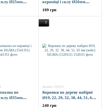
і склу Ø25мм
кераміці і склу Ø26мм
41251)
SIGMA (1541261)
109 грн
7
1
Артикул: 1520111
лмазна по
Коронки по дереву набірні
і склу Ø35мм
Ø19, 22, 29, 32, 38, 44, 51, 65
41351)
мм (кейс) SIGMA (1520111)
240 грн