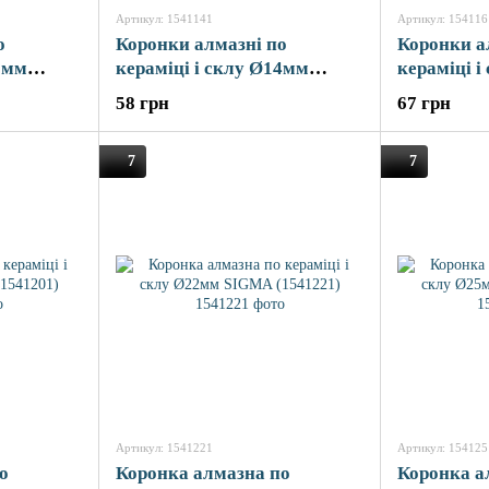
Артикул: 1541141
Артикул: 154116
о
Коронки алмазні по
Коронки а
2мм
кераміці і склу Ø14мм
кераміці 
GMA
(КРАТНО 2шт) SIGMA
(КРАТНО 
58 грн
67 грн
(1541141)
(1541161)
7
7
Артикул: 1541221
Артикул: 154125
о
Коронка алмазна по
Коронка а