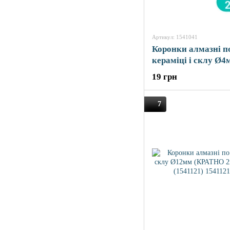
Артикул: 1541041
Коронки алмазні п
кераміці і склу Ø4
(КРАТНО 2шт) SI
19 грн
(1541041)
7