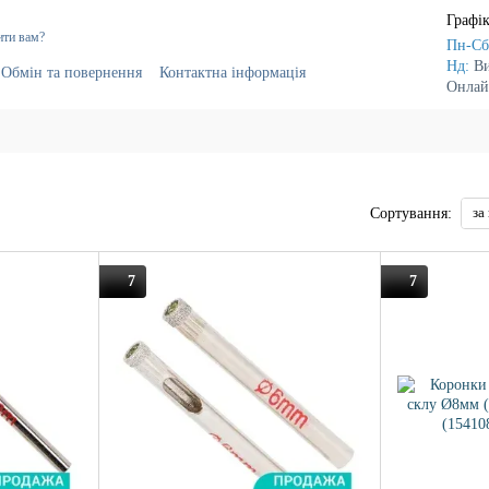
Графік
ити вам?
Пн-Сб
Нд:
В
Обмін та повернення
Контактна інформація
Онлай
г
Постачальникам
за
Сортування:
7
7