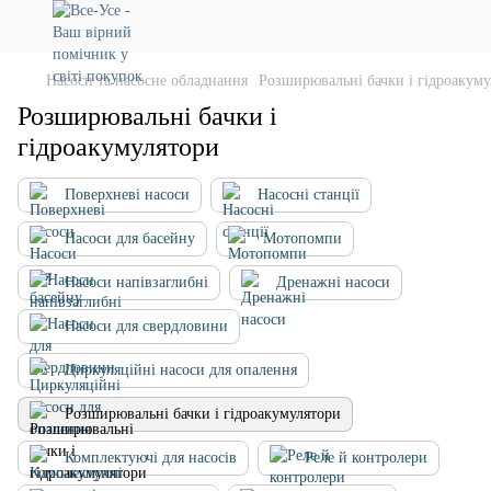
Насоси та насосне обладнання
Розширювальні бачки і гідроакум
Розширювальні бачки і
гідроакумулятори
Поверхневі насоси
Насосні станції
Насоси для басейну
Мотопомпи
Насоси напівзаглибні
Дренажні насоси
Насоси для свердловини
Циркуляційні насоси для опалення
Розширювальні бачки і гідроакумулятори
Комплектуючі для насосів
Реле й контролери