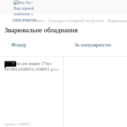
Ручний інструмент
Слюсарно-столярний інструмент
Зварювальн
Зварювальне обладнання
Фільтр
За популярністю
7
Артикул: 4340011