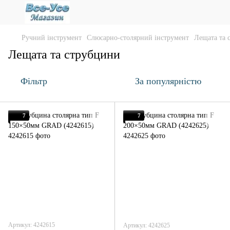
Ручний інструмент
Слюсарно-столярний інструмент
Лещата та 
Лещата та струбцини
Фільтр
За популярністю
7
7
Артикул: 4242615
Артикул: 4242625