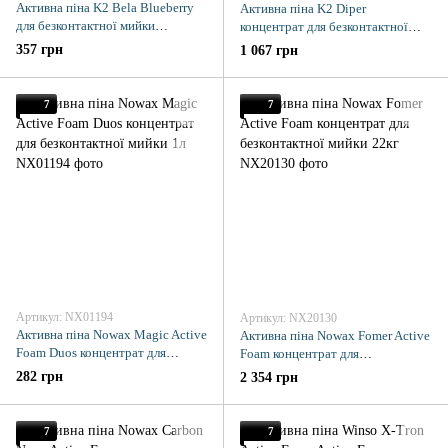
Активна піна K2 Bela Blueberry
Активна піна K2 Diper
для безконтактної мийки
концентрат для безконтактної
концентрат лохина 1л
мийки 5кг
357 грн
1 067 грн
7
7
Артикул: NX01194
Артикул: NX20130
Активна піна Nowax Magic Active
Активна піна Nowax Fomer Active
Foam Duos концентрат для
Foam концентрат для
безконтактної мийки 1л
безконтактної мийки 22кг
282 грн
2 354 грн
7
7