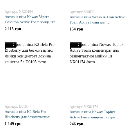
Артикул: NX20194
Артикул: 880630
Активна піна Nowax Viper+
Активна піна Winso X-Tron Active
Dosatron Active Foam концентрат
Foam Active Foam для
для безконтактної мийки 22кг
безконтактної мийки 1л
2 115 грн
154 грн
7
7
Артикул: D0105
Артикул: NX01174
Активна піна K2 Bela Pro
Активна піна Nowax Toplux
Blueberry для безконтактної
Active Foam концентрат для
мийки концентрат лохина
безконтактної мийки 1л
1 149 грн
246 грн
каністра 5л