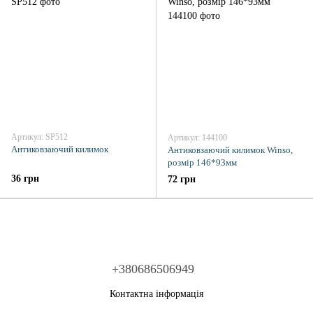
Артикул: SP512
Артикул: 144100
Антиковзаючий килимок
Антиковзаючий килимок Winso,
розмір 146*93мм
36 грн
72 грн
+380686506949
Контактна інформація