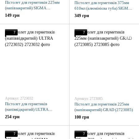
Пістолет для герметиків 225мм
Пістолет для герметиків 375мм
(напівзакритий) SIGMA
610мл (алюмінієва туба) SIGMA
(2723081)
(2723071)
149 грн
349 грн
7
7
Артикул: 2723032
Артикул: 2723085
Пістолет для герметиків
Пістолет для герметиків 225мм
(напіввідкритий) ULTRA
(напівзакритий) GRAD (2723085)
(2723032)
254 грн
100 грн
7
7