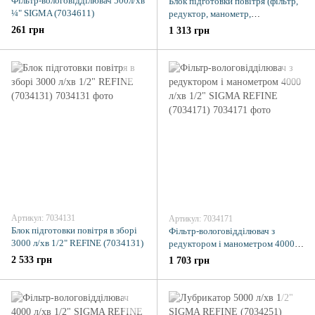
Фільтр-вологовідділювач 500л/хв
Блок підготовки повітря (фільтр,
¼" SIGMA (7034611)
редуктор, манометр,
маслообогатітель) SIGMA
261 грн
1 313 грн
(7034021)
Артикул: 7034131
Артикул: 7034171
Блок підготовки повітря в зборі
Фільтр-вологовідділювач з
3000 л/хв 1/2" REFINE (7034131)
редуктором і манометром 4000 л/
хв 1/2" SIGMA REFINE (7034171)
2 533 грн
1 703 грн