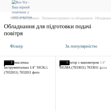
Ручний інструмент
Пневмоінструмент та обладнання
Обладнання
Обладнання для підготовки подачі
повітря
Фільтр
За популярністю
7
7