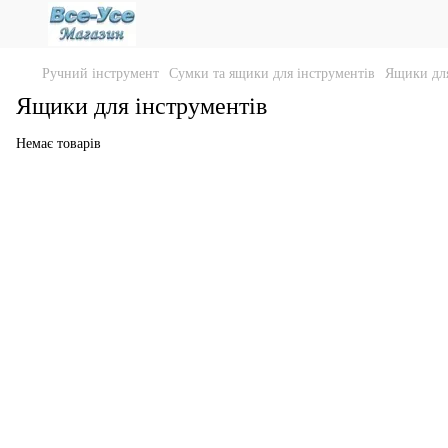
Ручний інструмент
Сумки та ящики для інструментів
Ящики для
Ящики для інструментів
Немає товарів