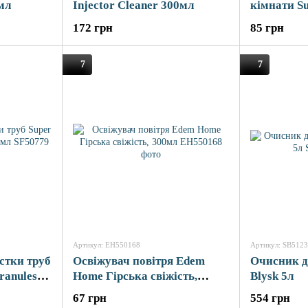
0мл
Injector Cleaner 300мл
кімнати Su
500мл
172 грн
85 грн
7
7
Артикул: EH550168
Артикул: SB512
стки труб
Освіжувач повітря Edem
Очисник д
ranules
Home Гірська свіжість,
Blysk 5л
300мл
67 грн
554 грн