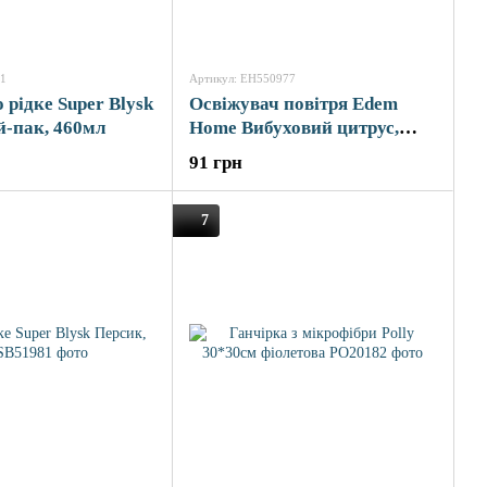
01
Артикул: EH550977
рідке Super Blysk
Освіжувач повітря Edem
й-пак, 460мл
Home Вибуховий цитрус,
300мл EH550977
91 грн
7