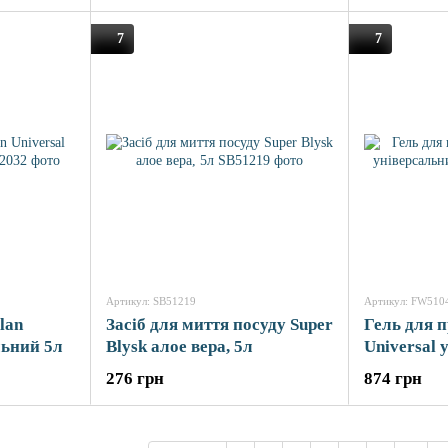
7
7
Артикул: SB51219
Артикул: FW510
lan
Засіб для миття посуду Super
Гель для п
льний 5л
Blysk алое вера, 5л
Universal 
4,5л
276 грн
874 грн