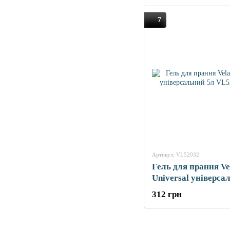
7
Артикул: VL52032
Гель для прання Ve
Universal універса
312 грн