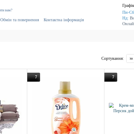
Графік
ити вам?
Пн-Сб
Нд:
В
Обмін та повернення
Контактна інформація
Онлай
г
Постачальникам
за
Сортування:
7
7