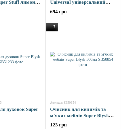
per Stuff лимон
Universal універсальний
3,5л
694 грн
7
33
Артикул: SB50854
ля духовок Super
Очисник для килимів та
м'яких меблів Super Blysk
500мл
123 грн