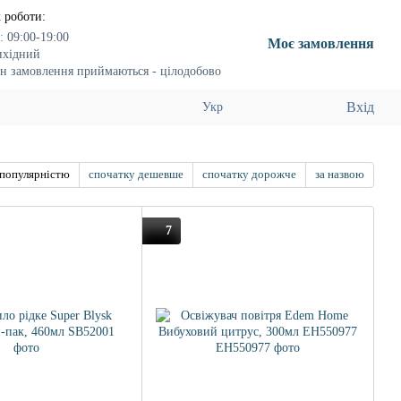
 роботи:
:
09:00-19:00
Моє замовлення
ихідний
н замовлення приймаються - цілодобово
Вхід
Укр
 популярністю
спочатку дешевше
спочатку дорожче
за назвою
7