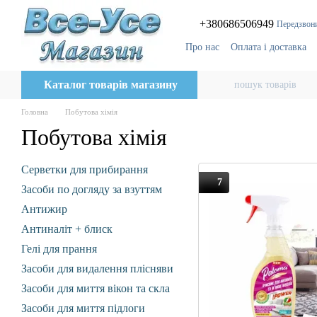
Перейти до основного контенту
+380686506949
Передзвон
Про нас
Оплата і доставка
Відгуки про магазин
Бло
Каталог товарів магазину
Головна
Побутова хімія
Побутова хімія
Серветки для прибирання
7
Засоби по догляду за взуттям
Антижир
Антиналіт + блиск
Гелі для прання
Засоби для видалення плісняви
Засоби для миття вікон та скла
Засоби для миття підлоги