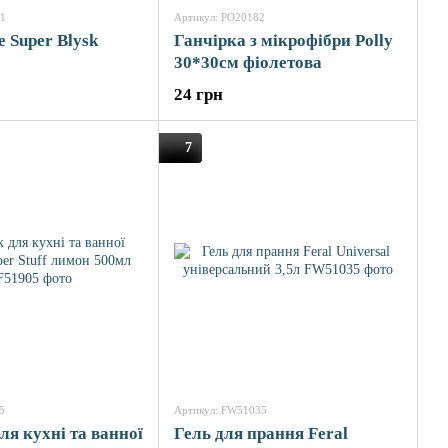
81
Артикул: PO20182
 Super Blysk
Ганчірка з мікрофібри Polly
л
30*30см фіолетова
24 грн
7
5
Артикул: FW51035
ля кухні та ванної
Гель для прання Feral