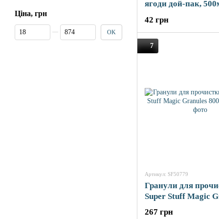
ягоди дой-пак, 50
Ціна, грн
42 грн
Від Ціна, грн
До Ціна, грн
OK
7
Артикул: SF50779
Гранули для прочи
Super Stuff Magic G
800мл
267 грн