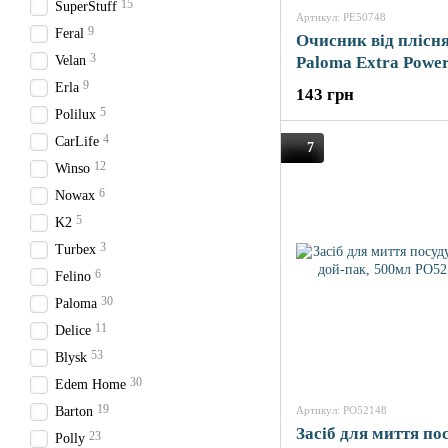
15
SuperStuff
Артикул: PE50748
9
Feral
Очисник від плісн
3
Velan
Paloma Extra Powe
9
Erla
143 грн
5
Polilux
4
CarLife
7
12
Winso
6
Nowax
5
K2
3
Turbex
6
Felino
30
Paloma
11
Delice
53
Blysk
30
Edem Home
19
Barton
Артикул: PO52148
Засіб для миття пос
23
Polly