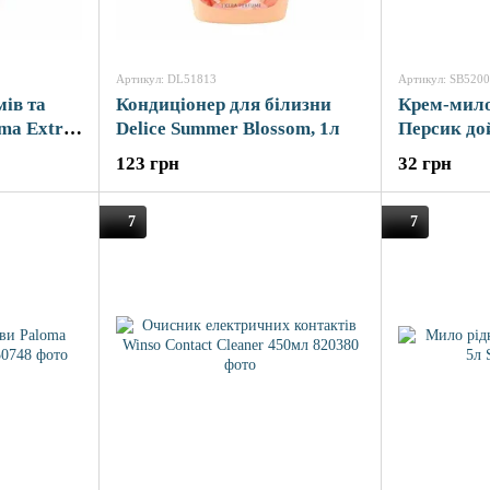
Артикул: DL51813
Артикул: SB520
ів та
Кондиціонер для білизни
Крем-мило 
ma Extra
Delice Summer Blossom, 1л
Персик до
123 грн
32 грн
7
7