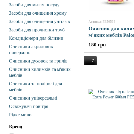
Засоби для миття посуду
Засоби для очищення хрому
Засоби для очищення унітазів
Артикул: PE50533
Очисник для килим
Засоби для прочистки труб
м'яких меблів Palo
Кондиціонери для білизни
Power 600мл
180 грн
Очисники акрилових
поверхонь
Очисники духовок та грилів
7
Очисники килимків та м'яких
меблів
Очисники та поліролі для
меблів
Очисники універсальні
Освіжувачі повітря
Рідке мило
Бренд