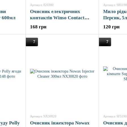
Артикул: 820380
Артикул: SB519
яви
Очисник електричних
Мило рідке
r 600мл
контактів Winso Contact
Персик, 5
Cleaner 450мл
168 грн
120 грн
7
7
Артикул: NX30820
Артикул: SF5190
уду Polly
Очисник інжектора Nowax
Очисник д