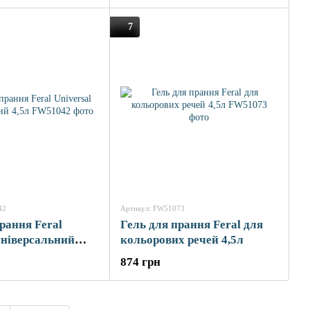
7
42
Артикул: FW51073
рання Feral
Гель для прання Feral для
універсальний
кольорових речей 4,5л
874 грн