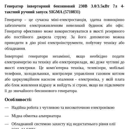
Генератор інверторний бензиновий 230В 3.0/3.5кВт 7л 4-
тактний ручний запуск SIGMA (5710831)
Генератор - це сучасна міні-електростанція, здатна повноцінно
забезпечити електроживленням невеликий будинок або офіс.
Генератор ефективно може використовуватися в якості резервного
або постійного джерела струму. За його допомогою можна
приводити в дію різні електроінструменти, побутову техніку або
обладнання.
Інверторні генератори незамінні, якщо необхідно подати
електроенергію на техніку або електроприлади, які дуже чутливі до
якості електрики. Це комп'ютерна техніка, телевізори, мобільні
телефони, холодильники, контролери управління газовим котлом
або циркуляційним насосом опалення - електроніка, у якій плата
або блок живлення відразу ж вийдуть зі строю, якщо ви підключите
її до звичайного бензинового генератора.
Особливості:
Надійна робота з чутливою та високоточною електронікою
Мідна обмотка альтернатора
Обладнаний системою захисту від недостатнього рівня олії